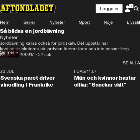
Logga in
Hem
Serier
Nyheter
Sport
Nöje
Livsstil
Så bildas en jordbävning
Nyheter
Jordbävning kallas också för jordskalv. Det uppstår när 
kontinentalplattorna på jordytan ändrar form och inte passar ihop 
Se mer
längre.
Nyheter
•
20.09.17
•
32 sek
SE ALLA
23 JULI
1:52
I DAG 14:07
Svenska paret driver
Män och kvinnor bastar
vinodling i Frankrike
olika: "Snackar skit"