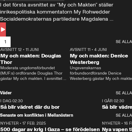
I det första avsnittet av ”My och Makten” ställer 
inrikespolitiska kommentatorn My Rohwedder 
Socialdemokraternas partiledare Magdalena 
Andersson till svars.
1
SE ALLA
AVSNITT 12
•
11 JUNI
26:27
AVSNITT 11
•
4 JUNI
2
My och makten: Douglas
My och makten: Denice
Thor
Westerberg
Moderata ungdomsförbundet 
Ungsvenskarnas 
(MUF:s) ordförande Douglas Thor 
förbundsordförande Denice 
gästar My och makten. I avsnittet 
Westerberg gästar My och makten.
diskuteras tonårsutvisningarna och 
avsnittet diskuteras migrationsfrå
hur Moderaterna ska locka väljare till 
och hur SD ska locka kvinnliga 
Väder
SE ALLA
valet i höst. 
väljare. 
I DAG 02:30
1:06
I GÅR 02:30
Så blir vädret där du bor
Så blir vädr
Senaste om konflikten i Mellanöstern
SE ALLA
NYHETER
•
17 FEB. 2025
0:45
NYHETER
•
16 F
500 dagar av krig i Gaza – se förödelsen
Nya vapen ti