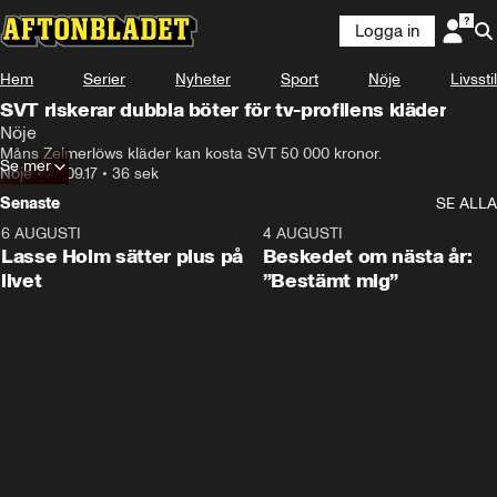
Logga in
Hem
Serier
Nyheter
Sport
Nöje
Livsstil
SVT riskerar dubbla böter för tv-profilens kläder
Nöje
Måns Zelmerlöws kläder kan kosta SVT 50 000 kronor.
Se mer
Nöje
•
20.09.17
•
36 sek
Senaste
SE ALLA
6 AUGUSTI
1:04
4 AUGUSTI
Lasse Holm sätter plus på
Beskedet om nästa år:
livet
”Bestämt mig”