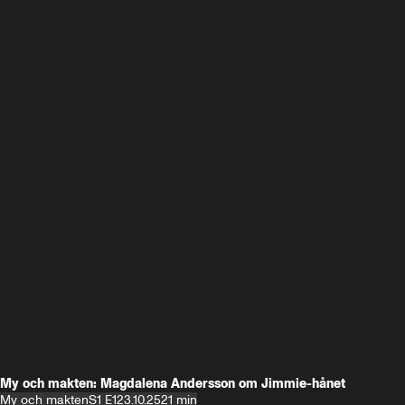
My och makten: Magdalena Andersson om Jimmie-hånet
My och makten
S1 E1
23.10.25
21 min