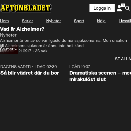
Logga in
Hem
Serier
Nyheter
Sport
Nöje
Livsstil
Vad är Alzheimer?
Nyheter
Alzheimer är en av de vanligaste demenssjukdomarna. Men orsaken 
till Alzheimers sjukdom är ännu inte helt känd.
Se mer
Nyheter
•
21.09.17
•
36 sek
SE ALLA
DAGENS VÄDER
•
I DAG 02:30
1:06
I GÅR 19:07
Så blir vädret där du bor
Dramatiska scenen – me
mirakulöst slut