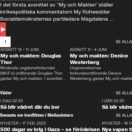
I det första avsnittet av ”My och Makten” ställer 
inrikespolitiska kommentatorn My Rohwedder 
Socialdemokraternas partiledare Magdalena 
Andersson till svars.
1
SE ALLA
AVSNITT 12
•
11 JUNI
26:27
AVSNITT 11
•
4 JUNI
2
My och makten: Douglas
My och makten: Denice
Thor
Westerberg
Moderata ungdomsförbundet 
Ungsvenskarnas 
(MUF:s) ordförande Douglas Thor 
förbundsordförande Denice 
gästar My och makten. I avsnittet 
Westerberg gästar My och makten.
diskuteras tonårsutvisningarna och 
avsnittet diskuteras migrationsfrå
hur Moderaterna ska locka väljare till 
och hur SD ska locka kvinnliga 
Väder
SE ALLA
valet i höst. 
väljare. 
I DAG 02:30
1:06
I GÅR 02:30
Så blir vädret där du bor
Så blir vädr
Senaste om konflikten i Mellanöstern
SE ALLA
NYHETER
•
17 FEB. 2025
0:45
NYHETER
•
16 F
500 dagar av krig i Gaza – se förödelsen
Nya vapen ti