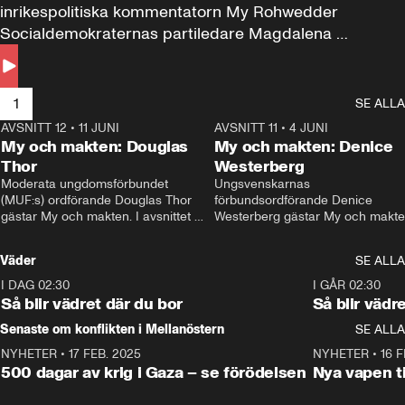
inrikespolitiska kommentatorn My Rohwedder 
Socialdemokraternas partiledare Magdalena 
Andersson till svars.
1
SE ALLA
AVSNITT 12
•
11 JUNI
26:27
AVSNITT 11
•
4 JUNI
2
My och makten: Douglas
My och makten: Denice
Thor
Westerberg
Moderata ungdomsförbundet 
Ungsvenskarnas 
(MUF:s) ordförande Douglas Thor 
förbundsordförande Denice 
gästar My och makten. I avsnittet 
Westerberg gästar My och makten.
diskuteras tonårsutvisningarna och 
avsnittet diskuteras migrationsfrå
hur Moderaterna ska locka väljare till 
och hur SD ska locka kvinnliga 
Väder
SE ALLA
valet i höst. 
väljare. 
I DAG 02:30
1:06
I GÅR 02:30
Så blir vädret där du bor
Så blir vädr
Senaste om konflikten i Mellanöstern
SE ALLA
NYHETER
•
17 FEB. 2025
0:45
NYHETER
•
16 F
500 dagar av krig i Gaza – se förödelsen
Nya vapen ti