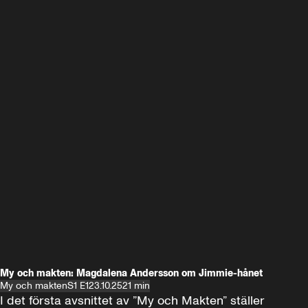
My och makten: Magdalena Andersson om Jimmie-hånet
My och makten
S1 E1
23.10.25
21 min
I det första avsnittet av ”My och Makten” ställer 