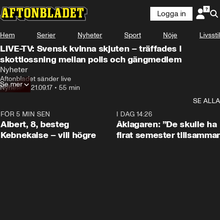
Logga in
Hem
Serier
Nyheter
Sport
Nöje
Livsstil
LIVE-TV: Svensk kvinna skjuten – träffades i
skottlossning mellan polis och gängmedlem
Nyheter
Aftonbladet sänder live
Se mer
Nyheter
•
21.09.17
•
55 min
SE ALLA
FÖR 5 MIN SEN
0:54
I DAG 14:26
Albert, 8, besteg
Åklagaren: ”De skulle ha
Kebnekaise – vill högre
firat semester tillsamma