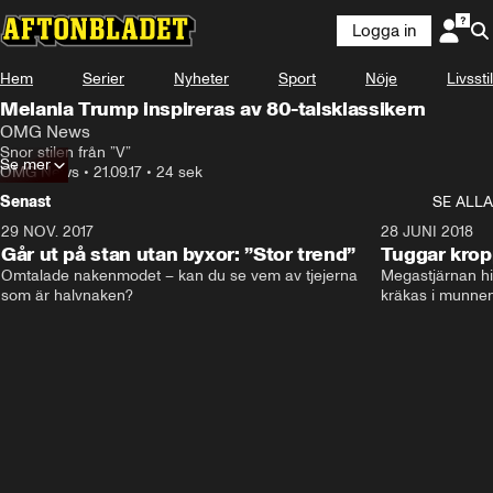
Logga in
Hem
Serier
Nyheter
Sport
Nöje
Livsstil
Melania Trump inspireras av 80-talsklassikern
OMG News
Snor stilen från ”V”
Se mer
OMG News
•
21.09.17
•
24 sek
Senast
SE ALLA
29 NOV. 2017
14:21
28 JUNI 2018
Går ut på stan utan byxor: ”Stor trend”
Tuggar kro
Omtalade nakenmodet – kan du se vem av tjejerna 
Megastjärnan hit
som är halvnaken?
kräkas i munnen