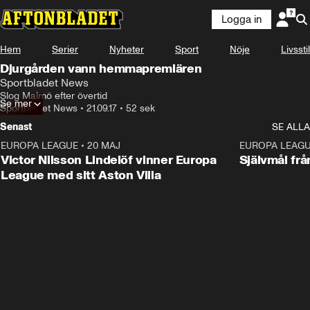
Logga in
Hem
Serier
Nyheter
Sport
Nöje
Livsstil
Djurgården vann hemmapremiären
Sportbladet News
Slog Malmö efter övertid
Se mer
Sportbladet News
•
21.09.17
•
52 sek
Senast
SE ALLA
EUROPA LEAGUE
•
20 MAJ
1:32
EUROPA LEAG
Victor Nilsson Lindelöf vinner Europa
Självmål frå
League med sitt Aston Villa