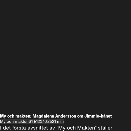
My och makten: Magdalena Andersson om Jimmie-hånet
My och makten
S1 E1
23.10.25
21 min
I det första avsnittet av ”My och Makten” ställer 