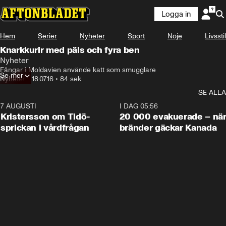
Logga in
Hem
Serier
Nyheter
Sport
Nöje
Livsstil
Knarkkurir med päls och fyra ben
Nyheter
Fångar i Moldavien använde katt som smugglare
Se mer
Nyheter
•
18.07.16
•
84 sek
SE ALLA
7 AUGUSTI
0:42
I DAG 05:56
Kristersson om Tidö-
20 000 evakuerade – nä
sprickan i vårdfrågan
bränder gäckar Kanada