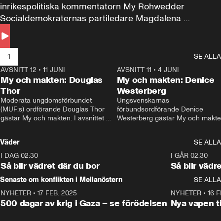
inrikespolitiska kommentatorn My Rohwedder 
Socialdemokraternas partiledare Magdalena 
Andersson till svars.
1
SE ALLA
AVSNITT 12
•
11 JUNI
26:27
AVSNITT 11
•
4 JUNI
2
My och makten: Douglas
My och makten: Denice
Thor
Westerberg
Moderata ungdomsförbundet 
Ungsvenskarnas 
(MUF:s) ordförande Douglas Thor 
förbundsordförande Denice 
gästar My och makten. I avsnittet 
Westerberg gästar My och makten.
diskuteras tonårsutvisningarna och 
avsnittet diskuteras migrationsfrå
hur Moderaterna ska locka väljare till 
och hur SD ska locka kvinnliga 
Väder
SE ALLA
valet i höst. 
väljare. 
I DAG 02:30
1:06
I GÅR 02:30
Så blir vädret där du bor
Så blir vädr
Senaste om konflikten i Mellanöstern
SE ALLA
NYHETER
•
17 FEB. 2025
0:45
NYHETER
•
16 F
500 dagar av krig i Gaza – se förödelsen
Nya vapen ti