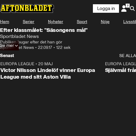
Logga in
Hem
Serier
Nyheter
Sport
Nöje
Livsstil
Efter klassmålet: "Säsongens mål"
Sportbladet News
Publiken bugar efter det han gör
Se mer
Sportbladet News
•
22.09.17
•
122 sek
Senast
SE ALLA
EUROPA LEAGUE
•
20 MAJ
1:32
EUROPA LEAG
Victor Nilsson Lindelöf vinner Europa
Självmål frå
League med sitt Aston Villa