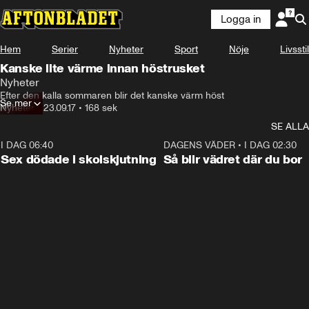
Logga in
Hem
Serier
Nyheter
Sport
Nöje
Livsstil
Kanske lite värme innan höstrusket
Nyheter
Efter den kalla sommaren blir det kanske värm höst
Se mer
Nyheter
•
23.09.17
•
168 sek
SE ALLA
I DAG 06:40
0:35
DAGENS VÄDER
•
I DAG 02:30
Sex dödade i skolskjutning
Så blir vädret där du bor