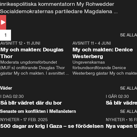
inrikespolitiska kommentatorn My Rohwedder 
Socialdemokraternas partiledare Magdalena 
Andersson till svars.
1
SE ALLA
AVSNITT 12
•
11 JUNI
26:27
AVSNITT 11
•
4 JUNI
2
My och makten: Douglas
My och makten: Denice
Thor
Westerberg
Moderata ungdomsförbundet 
Ungsvenskarnas 
(MUF:s) ordförande Douglas Thor 
förbundsordförande Denice 
gästar My och makten. I avsnittet 
Westerberg gästar My och makten.
diskuteras tonårsutvisningarna och 
avsnittet diskuteras migrationsfrå
hur Moderaterna ska locka väljare till 
och hur SD ska locka kvinnliga 
Väder
SE ALLA
valet i höst. 
väljare. 
I DAG 02:30
1:06
I GÅR 02:30
Så blir vädret där du bor
Så blir vädr
Senaste om konflikten i Mellanöstern
SE ALLA
NYHETER
•
17 FEB. 2025
0:45
NYHETER
•
16 F
500 dagar av krig i Gaza – se förödelsen
Nya vapen ti