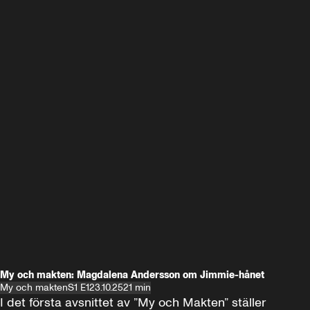
My och makten: Magdalena Andersson om Jimmie-hånet
My och makten
S1 E1
23.10.25
21 min
I det första avsnittet av ”My och Makten” ställer 