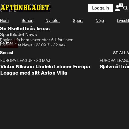
Logga in
Hem
Serier
Nyheter
Sport
Nöje
Livsstil
Se Skellefteås kross
Sportbladet News
Rögles kris bara växer efter 6-1-förlusten
Se mer
Sportbladet News
•
23.09.17
•
32 sek
Senast
SE ALLA
EUROPA LEAGUE
•
20 MAJ
1:32
EUROPA LEAG
Victor Nilsson Lindelöf vinner Europa
Självmål frå
League med sitt Aston Villa