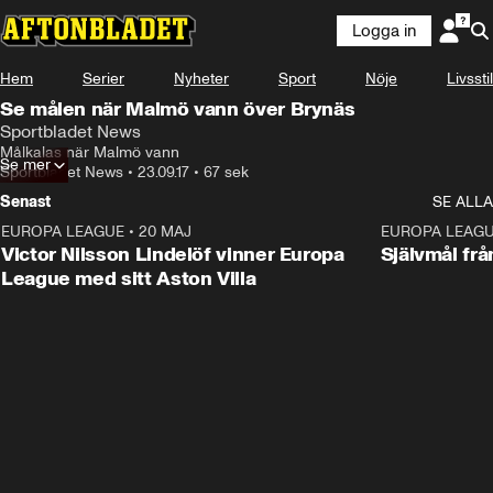
Logga in
Hem
Serier
Nyheter
Sport
Nöje
Livsstil
Se målen när Malmö vann över Brynäs
Sportbladet News
Målkalas när Malmö vann
Se mer
Sportbladet News
•
23.09.17
•
67 sek
Senast
SE ALLA
EUROPA LEAGUE
•
20 MAJ
1:32
EUROPA LEAG
Victor Nilsson Lindelöf vinner Europa
Självmål frå
League med sitt Aston Villa