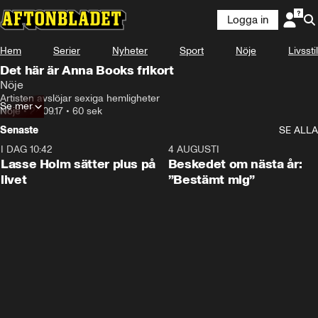
Logga in
Hem
Serier
Nyheter
Sport
Nöje
Livsstil
Det här är Anna Books frikort
Nöje
Artisten avslöjar sexiga hemligheter
Se mer
Nöje
•
24.09.17
•
60 sek
Senaste
SE ALLA
I DAG 10:42
1:04
4 AUGUSTI
Lasse Holm sätter plus på
Beskedet om nästa år:
livet
”Bestämt mig”