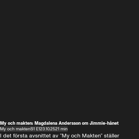
My och makten: Magdalena Andersson om Jimmie-hånet
My och makten
S1 E1
23.10.25
21 min
I det första avsnittet av ”My och Makten” ställer 