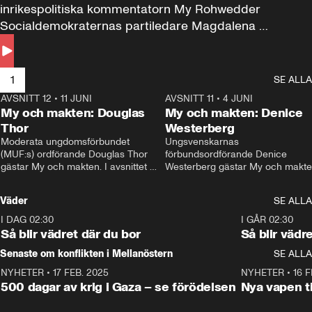
inrikespolitiska kommentatorn My Rohwedder 
Socialdemokraternas partiledare Magdalena 
Andersson till svars.
1
SE ALLA
AVSNITT 12
•
11 JUNI
26:27
AVSNITT 11
•
4 JUNI
2
My och makten: Douglas
My och makten: Denice
Thor
Westerberg
Moderata ungdomsförbundet 
Ungsvenskarnas 
(MUF:s) ordförande Douglas Thor 
förbundsordförande Denice 
gästar My och makten. I avsnittet 
Westerberg gästar My och makten.
diskuteras tonårsutvisningarna och 
avsnittet diskuteras migrationsfrå
hur Moderaterna ska locka väljare till 
och hur SD ska locka kvinnliga 
Väder
SE ALLA
valet i höst. 
väljare. 
I DAG 02:30
1:06
I GÅR 02:30
Så blir vädret där du bor
Så blir vädr
Senaste om konflikten i Mellanöstern
SE ALLA
NYHETER
•
17 FEB. 2025
0:45
NYHETER
•
16 F
500 dagar av krig i Gaza – se förödelsen
Nya vapen ti