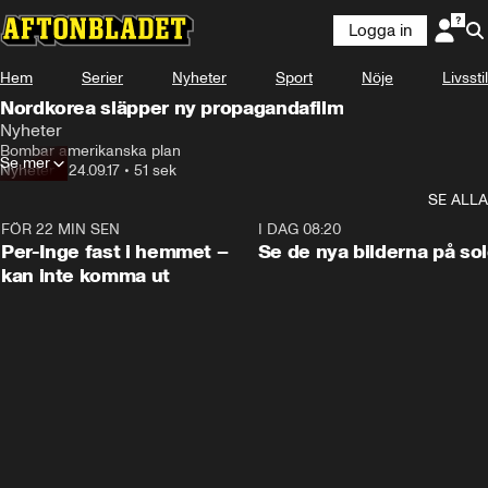
Logga in
Hem
Serier
Nyheter
Sport
Nöje
Livsstil
Nordkorea släpper ny propagandafilm
Nyheter
Bombar amerikanska plan
Se mer
Nyheter
•
24.09.17
•
51 sek
SE ALLA
FÖR 22 MIN SEN
1:26
I DAG 08:20
Per-Inge fast i hemmet –
Se de nya bilderna på so
kan inte komma ut