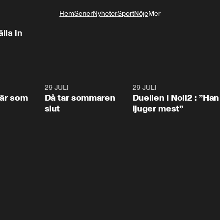
Hem
Serier
Nyheter
Sport
Nöje
Mer
Livsstil
lla in
0:41
29 JULI
0:39
29 JULI
0:4
 är som
Då tar sommaren
Duellen i Noll2 : ”Han
slut
ljuger mest”