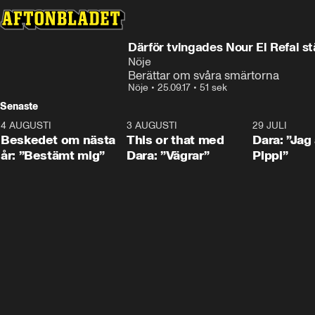
Därför tvingades Nour El Refai stä
Nöje
Berättar om svåra smärtorna
Nöje
•
25.09.17
•
51 sek
Senaste
4 AUGUSTI
0:24
3 AUGUSTI
1:02
29 JULI
Beskedet om nästa
This or that med
Dara: ”Jag
år: ”Bestämt mig”
Dara: ”Vägrar”
Pippi”