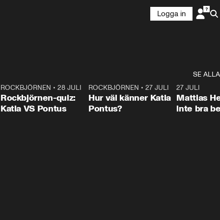
Logga in
SE ALLA
7
ROCKBJÖRNEN
•
28 JULI
0:15
ROCKBJÖRNEN
•
27 JULI
0:46
27 JULI
Rockbjörnen-quiz:
Hur väl känner Katia
Mattias He
Katia VS Pontus
Pontus?
inte bra be