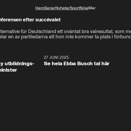
Hem
Serier
Nyheter
Sport
Nöje
Mer
Livsstil
ferensen efter succévalet
lternative für Deutschland ett oväntat bra valresultat, som m
lar en av partiledarna att hon inte kommer ta plats i förbu
2:28
27 JUNI 2025
32:2
y utbildnings-
Se hela Ebba Busch tal här
inister