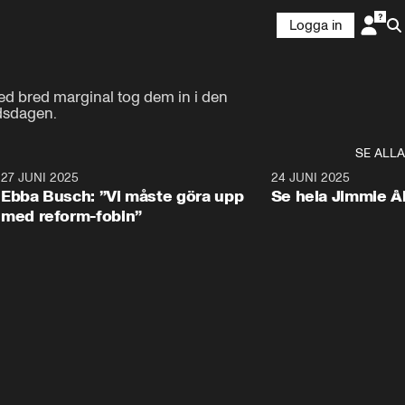
Logga in
ed bred marginal tog dem in i den 
ndsdagen.
SE ALLA
1
27 JUNI 2025
1:24
24 JUNI 2025
Ebba Busch: ”Vi måste göra upp
Se hela Jimmie Å
med reform-fobin”