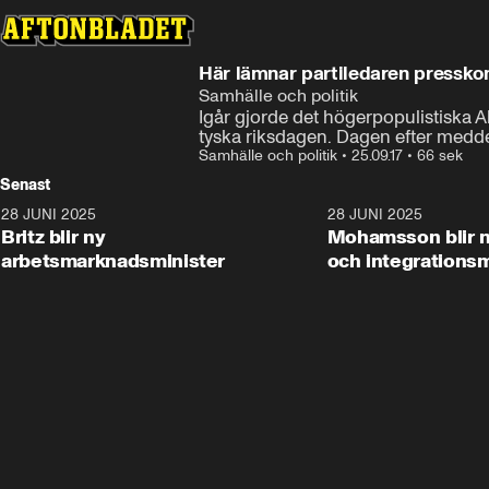
Här lämnar partiledaren presskon
Samhälle och politik
Igår gjorde det högerpopulistiska A
tyska riksdagen. Dagen efter medde
Samhälle och politik
•
25.09.17
•
66 sek
Senast
28 JUNI 2025
1:48
28 JUNI 2025
Britz blir ny
Mohamsson blir n
arbetsmarknadsminister
och integrationsm