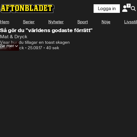
Logga in
Hem
Serier
Nyheter
Sport
Nöje
Livsstil
Så gör du "världens godaste förrätt"
Mat & Dryck
Visar hur du tillagar en toast skagen
Se mer
Mat & Dryck
•
25.09.17
•
40 sek