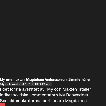
My och makten: Magdalena Andersson om Jimmie-hånet
My och makten
S1 E1
23.10.25
21 min
I det första avsnittet av ”My och Makten” ställer 
inrikespolitiska kommentatorn My Rohwedder 
Socialdemokraternas partiledare Magdalena 