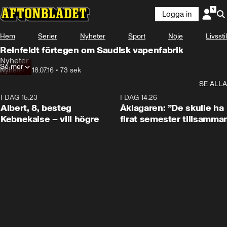
Logga in
Hem
Serier
Nyheter
Sport
Nöje
Livsstil
Reinfeldt förtegen om Saudisk vapenfabrik
Nyheter
Se mer
Nyheter
•
18.07.16
•
73 sek
SE ALLA
I DAG 15:23
0:54
I DAG 14:26
Albert, 8, besteg
Åklagaren: ”De skulle ha
Kebnekaise – vill högre
firat semester tillsamma