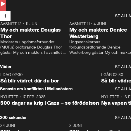
Andersson till svars.
1
SE ALLA
AVSNITT 12
•
11 JUNI
26:27
AVSNITT 11
•
4 JUNI
2
My och makten: Douglas
My och makten: Denice
Thor
Westerberg
Moderata ungdomsförbundet 
Ungsvenskarnas 
(MUF:s) ordförande Douglas Thor 
förbundsordförande Denice 
gästar My och makten. I avsnittet 
Westerberg gästar My och makten.
diskuteras tonårsutvisningarna och 
avsnittet diskuteras migrationsfrå
hur Moderaterna ska locka väljare till 
och hur SD ska locka kvinnliga 
Väder
SE ALLA
valet i höst. 
väljare. 
I DAG 02:30
1:06
I GÅR 02:30
Så blir vädret där du bor
Så blir vädr
Senaste om konflikten i Mellanöstern
SE ALLA
NYHETER
•
17 FEB. 2025
0:45
NYHETER
•
16 F
500 dagar av krig i Gaza – se förödelsen
Nya vapen ti
200 sekunder
SE ALLA
24 JUNI
5:00
2 JUNI