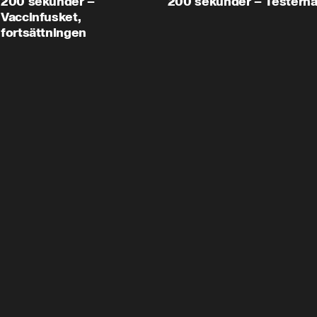
200 sekunder –
200 sekunder – Testern
Vaccinfusket,
fortsättningen