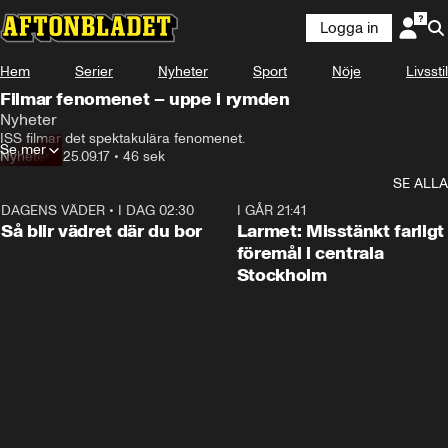
Logga in
Hem
Serier
Nyheter
Sport
Nöje
Livsstil
Filmar fenomenet – uppe i rymden
Nyheter
ISS filmar det spektakulära fenomenet.
Se mer
Nyheter
•
25.09.17
•
46 sek
SE ALLA
DAGENS VÄDER
•
I DAG 02:30
1:06
I GÅR 21:41
Så blir vädret där du bor
Larmet: Misstänkt farligt
föremål i centrala
Stockholm