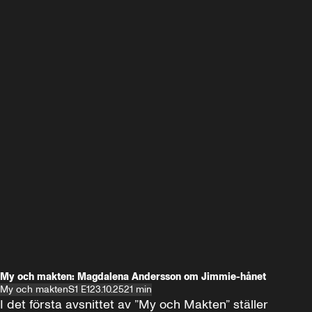
My och makten: Magdalena Andersson om Jimmie-hånet
My och makten
S1 E1
23.10.25
21 min
I det första avsnittet av ”My och Makten” ställer 