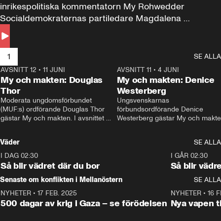
inrikespolitiska kommentatorn My Rohwedder 
Socialdemokraternas partiledare Magdalena 
Andersson till svars.
1
SE ALLA
AVSNITT 12
•
11 JUNI
26:27
AVSNITT 11
•
4 JUNI
2
My och makten: Douglas
My och makten: Denice
Thor
Westerberg
Moderata ungdomsförbundet 
Ungsvenskarnas 
(MUF:s) ordförande Douglas Thor 
förbundsordförande Denice 
gästar My och makten. I avsnittet 
Westerberg gästar My och makten.
diskuteras tonårsutvisningarna och 
avsnittet diskuteras migrationsfrå
hur Moderaterna ska locka väljare till 
och hur SD ska locka kvinnliga 
Väder
SE ALLA
valet i höst. 
väljare. 
I DAG 02:30
1:06
I GÅR 02:30
Så blir vädret där du bor
Så blir vädr
Senaste om konflikten i Mellanöstern
SE ALLA
NYHETER
•
17 FEB. 2025
0:45
NYHETER
•
16 F
500 dagar av krig i Gaza – se förödelsen
Nya vapen ti