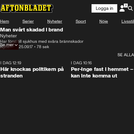
Logga in
Hem
Serier
Nyheter
Sport
Nöje
Livsstil
Man svårt skadad i brand
Nyheter
Har först till sjukhus med svåra brännskador
Se mer
Nyheter
•
25.09.17
•
78 sek
SE ALLA
I DAG 12:19
0:45
I DAG 10:16
Här knockas politikern på
Per-Inge fast i hemmet –
stranden
kan inte komma ut