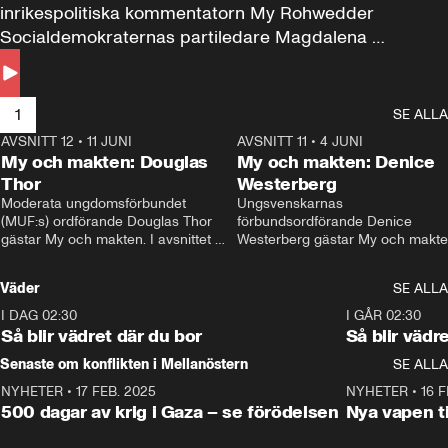
inrikespolitiska kommentatorn My Rohwedder 
Socialdemokraternas partiledare Magdalena 
Andersson till svars.
1
SE ALLA
AVSNITT 12
•
11 JUNI
26:27
AVSNITT 11
•
4 JUNI
2
My och makten: Douglas
My och makten: Denice
Thor
Westerberg
Moderata ungdomsförbundet 
Ungsvenskarnas 
(MUF:s) ordförande Douglas Thor 
förbundsordförande Denice 
gästar My och makten. I avsnittet 
Westerberg gästar My och makten.
diskuteras tonårsutvisningarna och 
avsnittet diskuteras migrationsfrå
hur Moderaterna ska locka väljare till 
och hur SD ska locka kvinnliga 
Väder
SE ALLA
valet i höst. 
väljare. 
I DAG 02:30
1:06
I GÅR 02:30
Så blir vädret där du bor
Så blir vädr
Senaste om konflikten i Mellanöstern
SE ALLA
NYHETER
•
17 FEB. 2025
0:45
NYHETER
•
16 F
500 dagar av krig i Gaza – se förödelsen
Nya vapen ti