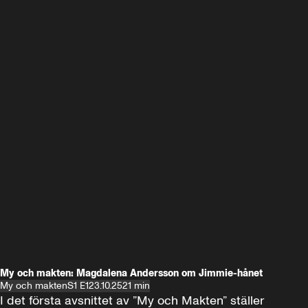
My och makten: Magdalena Andersson om Jimmie-hånet
My och makten
S1 E1
23.10.25
21 min
I det första avsnittet av ”My och Makten” ställer 