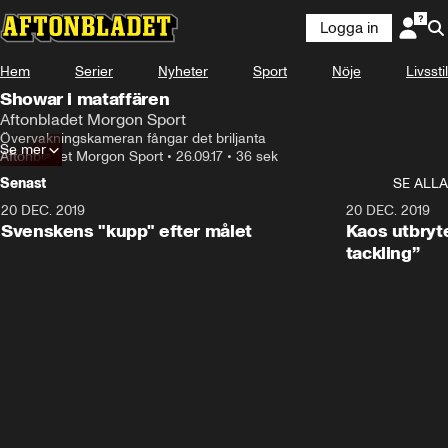
Logga in
Hem
Serier
Nyheter
Sport
Nöje
Livsstil
Showar i mataffären
Aftonbladet Morgon Sport
Övervakningskameran fångar det briljanta
Se mer
Aftonbladet Morgon Sport
•
26.09.17
•
36 sek
Senast
SE ALLA
20 DEC. 2019
0:44
20 DEC. 2019
Svenskens "kupp" efter målet
Kaos utbryte
tackling”