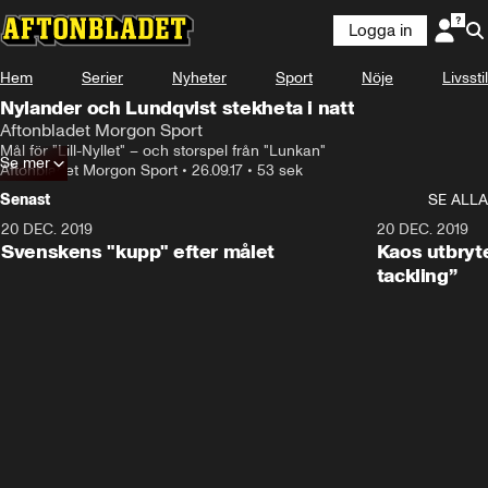
Logga in
Hem
Serier
Nyheter
Sport
Nöje
Livsstil
Nylander och Lundqvist stekheta i natt
Aftonbladet Morgon Sport
Mål för "Lill-Nyllet" – och storspel från "Lunkan"
Se mer
Aftonbladet Morgon Sport
•
26.09.17
•
53 sek
Senast
SE ALLA
20 DEC. 2019
0:44
20 DEC. 2019
Svenskens "kupp" efter målet
Kaos utbryte
tackling”