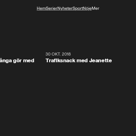
Hem
Serier
Nyheter
Sport
Nöje
Mer
Livsstil
3:42
30 OKT. 2018
3:4
många gör med
Trafiksnack med Jeanette