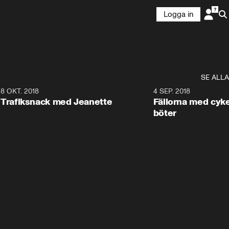
Logga in
SE ALLA
2
8 OKT. 2018
5:59
4 SEP. 2018
Trafiksnack med Jeanette
Fällorna med cyk
böter