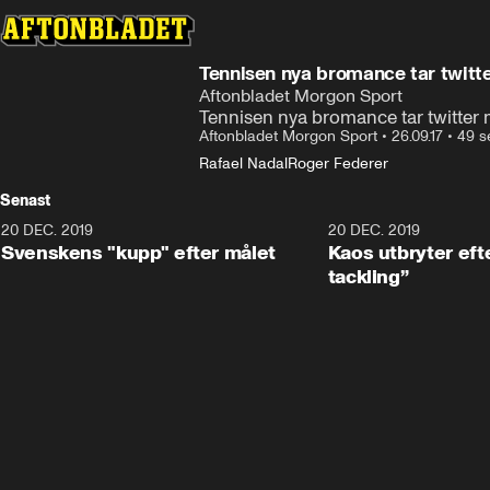
Tennisen nya bromance tar twitt
Aftonbladet Morgon Sport
Tennisen nya bromance tar twitter
Aftonbladet Morgon Sport
•
26.09.17
•
49 s
Rafael Nadal
Roger Federer
Senast
20 DEC. 2019
0:44
20 DEC. 2019
Svenskens "kupp" efter målet
Kaos utbryter efte
tackling”