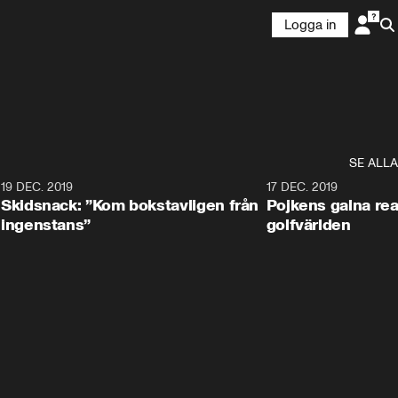
Logga in
SE ALLA
8
19 DEC. 2019
17 DEC. 2019
Skidsnack: ”Kom bokstavligen från
Pojkens galna rea
ingenstans”
golfvärlden