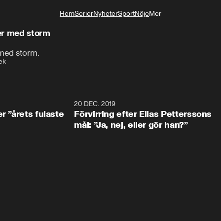
Hem
Serier
Nyheter
Sport
Nöje
Mer
Livsstil
er med storm
 med storm.
ek
0:49
20 DEC. 2019
1:0
r ”årets fulaste
Förvirring efter Elias Petterssons
mål: ”Ja, nej, eller gör han?”