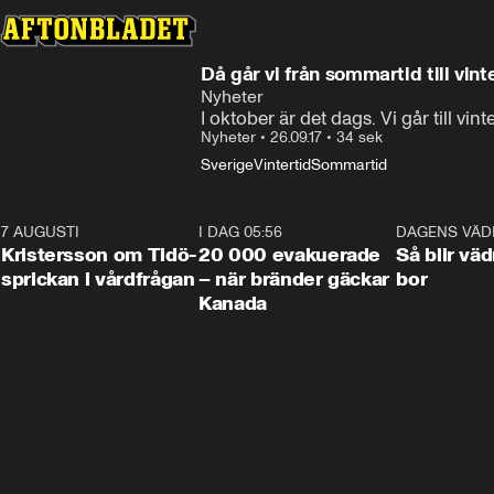
Då går vi från sommartid till vint
Nyheter
I oktober är det dags. Vi går till vin
Nyheter
•
26.09.17
•
34 sek
Sverige
Vintertid
Sommartid
7 AUGUSTI
0:42
I DAG 05:56
0:38
DAGENS VÄD
Kristersson om Tidö-
20 000 evakuerade
Så blir väd
sprickan i vårdfrågan
– när bränder gäckar
bor
Kanada