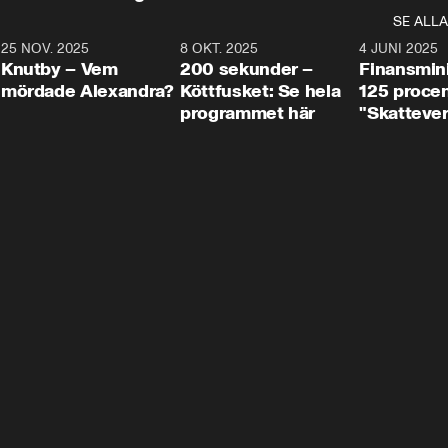
SE ALLA
3
25 NOV. 2025
31:05
8 OKT. 2025
4:29
4 JUNI 2025
Knutby – Vem
200 sekunder –
Finansmin
mördade Alexandra?
Köttfusket: Se hela
125 procent
programmet här
"Skattever
viktig uppg