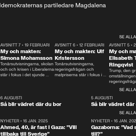
aldemokraternas partiledare Magdalena 
SE ALLA
7
AVSNITT 7
•
19 FEBRUARI
24:30
AVSNITT 6
•
12 FEBRUARI
27:30
AVSNITT 5
•
My och makten:
My och makten: Ulf
My och ma
Simona Mohamsson
Kristersson
Elisabeth
 
Tonårsutvisningarna, skolan 
Tonårsutvisningarna, 
Ringqvist
och och krisen i Liberalerna 
regeringsfrågan och 
Trump, den gr
står i fokus i det sjunde 
matpriserna står i fokus i 
omställningen
avsnittet av ”My och 
det sjätte avsnittet av ”My 
regeringsfråga
makten”. Se när 
och makten”. Se när 
centrum i det 
SE ALLA
Aftonbladets inrikespolitiska 
Aftonbladets inrikespolitiska 
avsnittet av ”
kommentator My 
kommentator My 
6
6 AUGUSTI
1:06
5 AUGUSTI
Makten”. Se nä
Rohwedder ställer 
Rohwedder ställer 
Så blir vädret där du bor
Så blir vädret där
Aftonbladets in
utbildnings- och 
statsminister Ulf Kristersson 
kommentator 
SE ALLA
integrationsminister Simona 
till svars.
Rohwedder stäl
Mohamsson till svars.
Centerpartiets
2
NYHETER
•
16 JAN. 2025
1:01
NYHETER
•
16 JAN. 20
Thand Ring till
Ahmed, 40, är fast i Gaza: ”Vill
Gazaborna: ”Vad s
tillbaka till Sverige”
till?”