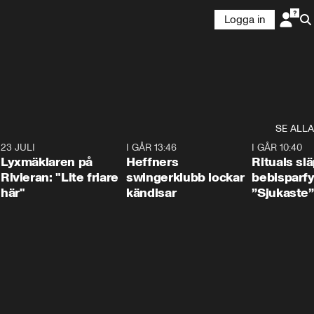
Logga in
SE ALLA
7
23 JULI
2:02
I GÅR 13:46
0:55
I GÅR 10:40
Lyxmäklaren på
Heffners
Rituals sl
Rivieran: "Lite friare
swingerklubb lockar
bebisparf
här"
kändisar
”Sjukaste”