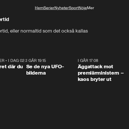
Hem
Serier
Nyheter
Sport
Nöje
Mer
Livsstil
ertid
tertid, eller normaltid som det också kallas
ER
•
I DAG 02:30
1:06
I GÅR 19:15
0:36
I GÅR 17:08
0:3
ret där du
Se de nya UFO-
Äggattack mot
bilderna
premiärministern –
kaos bryter ut