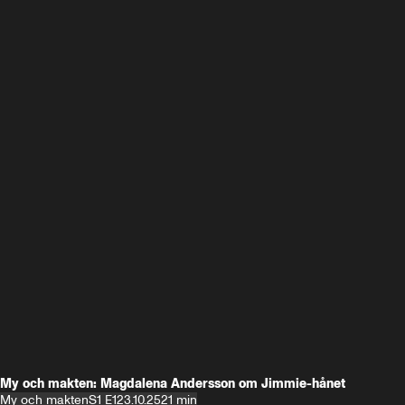
My och makten: Magdalena Andersson om Jimmie-hånet
My och makten
S1 E1
23.10.25
21 min