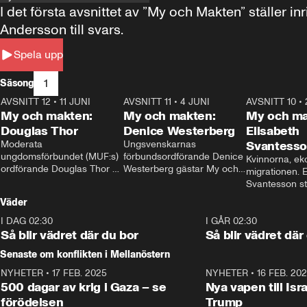
I det första avsnittet av ”My och Makten” ställe
Andersson till svars.
Spela upp
1
Säsong
AVSNITT 12
•
11 JUNI
26:27
AVSNITT 11
•
4 JUNI
23:40
AVSNITT 10
•
My och makten:
My och makten:
My och ma
Douglas Thor
Denice Westerberg
Elisabeth
Moderata 
Ungsvenskarnas 
Svantess
ungdomsförbundet (MUF:s) 
förbundsordförande Denice 
Kvinnorna, ek
ordförande Douglas Thor 
Westerberg gästar My och 
migrationen. E
gästar My och makten. I 
makten. I avsnittet 
Svantesson stäl
avsnittet diskuteras 
diskuteras migrationsfrågan 
när finansmini
Väder
tonårsutvisningarna och hur 
och hur SD ska locka 
Moderaterna ska locka 
kvinnliga väljare. 
I DAG 02:30
1:06
I GÅR 02:30
väljare till valet i höst. 
Så blir vädret där du bor
Så blir vädret där
Senaste om konflikten i Mellanöstern
NYHETER
•
17 FEB. 2025
0:45
NYHETER
•
16 FEB. 20
500 dagar av krig i Gaza – se
Nya vapen till Isr
förödelsen
Trump