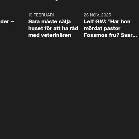
4:24
10 FEBRUARI
4:13
26 NOV. 2025
8:1
der –
Sara måste sälja
Leif GW: ”Har hon
huset för att ha råd
mördat pastor
med veterinären
Fossmos fru? Svar
nej.”