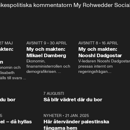
r inrikespolitiska kommentatorn My Rohwedder Soci
27 MAJ
3:51
AVSNITT 9
•
30 APRIL
24:00
AVSNITT 8
•
16 APRIL
25:1
kten:
My och makten:
My och makten:
Mikael Damberg
Nooshi Dadgostar
on
Ekonomin, 
V-ledaren Nooshi Dadgostar
finansministerrollen och 
pressas internt om 
onomin och 
demografikrisen. 
regeringsfrågan.

lisabeth 
Oppositionen ställs till svars 
I Aftonbladets 
ls till svars 
när Socialdemokraternas 
partiledarutfrågning ”My 
stern gästar 
Mikael Damberg gästar My 
och Makten” sätter hon ner 
My och Makten. 
och Makten. 
foten mot kritikerna:

1:06
7 AUGUSTI
1:0
– Vi ställer upp i val. Ska vi 
 du bor
Så blir vädret där du bor
vara med så sitter vi förstås 
25
1:22
NYHETER
•
21 JAN. 2025
0:5
ael – då hyllas
Här återvänder palestinska
fångarna hem