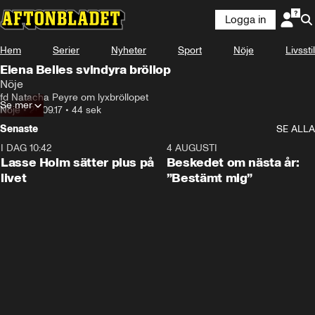
Logga in
Hem
Serier
Nyheter
Sport
Nöje
Livsstil
Elena Belles svindyra bröllop
Nöje
fd Natacha Peyre om lyxbröllopet
Se mer
Nöje
•
26.09.17
•
44 sek
Senaste
SE ALLA
I DAG 10:42
1:04
4 AUGUSTI
Lasse Holm sätter plus på
Beskedet om nästa år:
livet
”Bestämt mig”