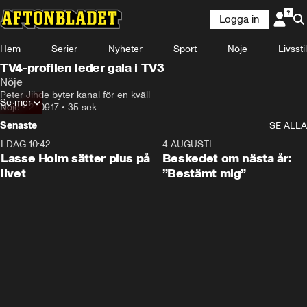
Logga in
Hem
Serier
Nyheter
Sport
Nöje
Livsstil
TV4-profilen leder gala i TV3
Nöje
Peter Jihde byter kanal för en kväll
Se mer
Nöje
•
27.09.17
•
35 sek
Senaste
SE ALLA
I DAG 10:42
1:04
4 AUGUSTI
Lasse Holm sätter plus på
Beskedet om nästa år:
livet
”Bestämt mig”