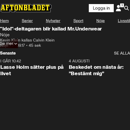
Logga in
Hem
Serier
Nyheter
Sport
Nöje
Livsstil
"Idol"-deltagaren blir kallad Mr.Underwear
Nöje
Kevin Klein kallas Calvin Klein
Se mer
Nöje
•
27.09.17
•
45 sek
Senaste
SE ALLA
I GÅR 10:42
1:04
4 AUGUSTI
Lasse Holm sätter plus på
Beskedet om nästa år:
livet
”Bestämt mig”