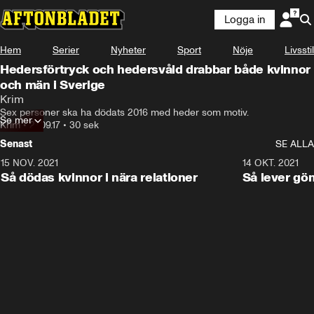
Logga in
Hem
Serier
Nyheter
Sport
Nöje
Livsstil
Hedersförtryck och hedersvåld drabbar både kvinnor
och män i Sverige
Krim
Sex personer ska ha dödats 2016 med heder som motiv.
Se mer
Krim
•
27.09.17
•
30 sek
Senast
SE ALLA
15 NOV. 2021
3:28
14 OKT. 2021
Så dödas kvinnor i nära relationer
Så lever gö