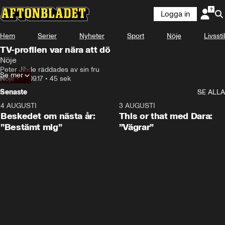
Logga in
Hem
Serier
Nyheter
Sport
Nöje
Livsstil
TV-profilen var nära att dö
Nöje
Peter Jihde räddades av sin fru
Se mer
Nöje
•
27.09.17
•
45 sek
Senaste
SE ALLA
4 AUGUSTI
0:24
3 AUGUSTI
Beskedet om nästa år:
This or that med Dara:
”Bestämt mig”
”Vägrar”