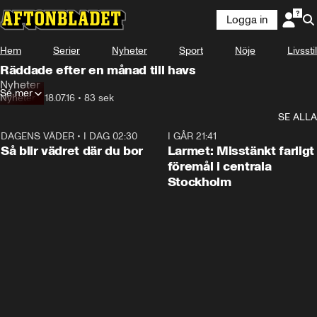
Logga in
Hem
Serier
Nyheter
Sport
Nöje
Livsstil
Räddade efter en månad till havs
Nyheter
Se mer
Nyheter
•
18.07.16
•
83 sek
SE ALLA
DAGENS VÄDER
•
I DAG 02:30
1:06
I GÅR 21:41
Så blir vädret där du bor
Larmet: Misstänkt farligt
föremål i centrala
Stockholm