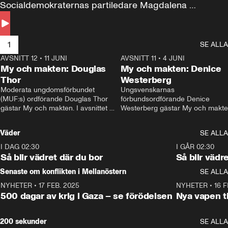
Socialdemokraternas partiledare Magdalena 
Andersson till svars.
1
SE ALLA
AVSNITT 12
•
11 JUNI
26:27
AVSNITT 11
•
4 JUNI
2
My och makten: Douglas
My och makten: Denice
Thor
Westerberg
Moderata ungdomsförbundet 
Ungsvenskarnas 
(MUF:s) ordförande Douglas Thor 
förbundsordförande Denice 
gästar My och makten. I avsnittet 
Westerberg gästar My och makten.
diskuteras tonårsutvisningarna och 
avsnittet diskuteras migrationsfrå
hur Moderaterna ska locka väljare till 
och hur SD ska locka kvinnliga 
Väder
SE ALLA
valet i höst. 
väljare. 
I DAG 02:30
1:06
I GÅR 02:30
Så blir vädret där du bor
Så blir vädr
Senaste om konflikten i Mellanöstern
SE ALLA
NYHETER
•
17 FEB. 2025
0:45
NYHETER
•
16 F
500 dagar av krig i Gaza – se förödelsen
Nya vapen ti
200 sekunder
SE ALLA