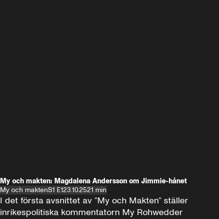
My och makten: Magdalena Andersson om Jimmie-hånet
My och makten
S1 E1
23.10.25
21 min
I det första avsnittet av ”My och Makten” ställer 
inrikespolitiska kommentatorn My Rohwedder 