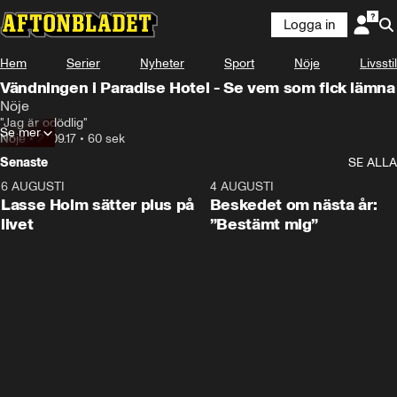
Logga in
Hem
Serier
Nyheter
Sport
Nöje
Livsstil
Vändningen i Paradise Hotel - Se vem som fick lämna
Nöje
"Jag är odödlig"
Se mer
Nöje
•
27.09.17
•
60 sek
Senaste
SE ALLA
6 AUGUSTI
1:04
4 AUGUSTI
Lasse Holm sätter plus på
Beskedet om nästa år:
livet
”Bestämt mig”