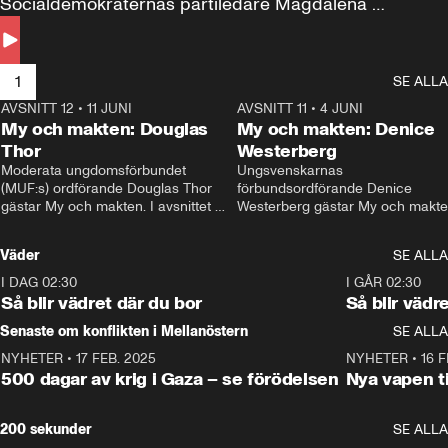
Socialdemokraternas partiledare Magdalena 
Andersson till svars.
1
SE ALLA
AVSNITT 12
•
11 JUNI
26:27
AVSNITT 11
•
4 JUNI
2
My och makten: Douglas
My och makten: Denice
Thor
Westerberg
Moderata ungdomsförbundet 
Ungsvenskarnas 
(MUF:s) ordförande Douglas Thor 
förbundsordförande Denice 
gästar My och makten. I avsnittet 
Westerberg gästar My och makten.
diskuteras tonårsutvisningarna och 
avsnittet diskuteras migrationsfrå
hur Moderaterna ska locka väljare till 
och hur SD ska locka kvinnliga 
Väder
SE ALLA
valet i höst. 
väljare. 
I DAG 02:30
1:06
I GÅR 02:30
Så blir vädret där du bor
Så blir vädr
Senaste om konflikten i Mellanöstern
SE ALLA
NYHETER
•
17 FEB. 2025
0:45
NYHETER
•
16 F
500 dagar av krig i Gaza – se förödelsen
Nya vapen ti
200 sekunder
SE ALLA