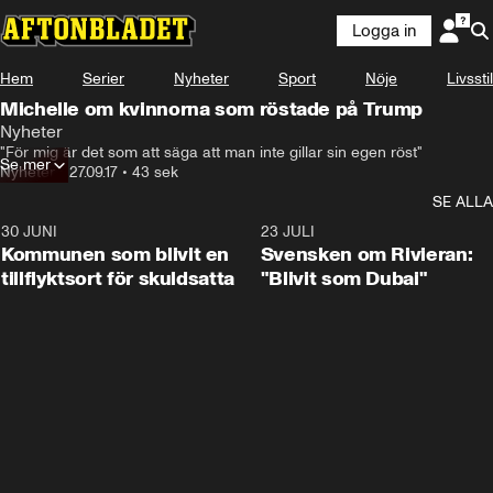
Logga in
Hem
Serier
Nyheter
Sport
Nöje
Livsstil
Michelle om kvinnorna som röstade på Trump
Nyheter
"För mig är det som att säga att man inte gillar sin egen röst"
Se mer
Nyheter
•
27.09.17
•
43 sek
SE ALLA
30 JUNI
1:24
23 JULI
Kommunen som blivit en
Svensken om Rivieran:
tillflyktsort för skuldsatta
"Blivit som Dubai"