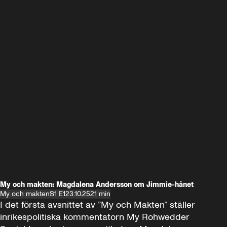
My och makten: Magdalena Andersson om Jimmie-hånet
My och makten
S1 E1
23.10.25
21 min
I det första avsnittet av ”My och Makten” ställer 
inrikespolitiska kommentatorn My Rohwedder 