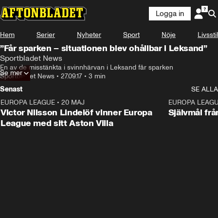
Logga in
Hem
Serier
Nyheter
Sport
Nöje
Livsstil
”Får sparken – situationen blev ohållbar i Leksand”
Sportbladet News
En av de misstänkta i svinnhärvan i Leksand får sparken
Se mer
Sportbladet News
•
27.09.17
•
3 min
Senast
SE ALLA
EUROPA LEAGUE
•
20 MAJ
1:32
EUROPA LEAG
Victor Nilsson Lindelöf vinner Europa
Självmål frå
League med sitt Aston Villa