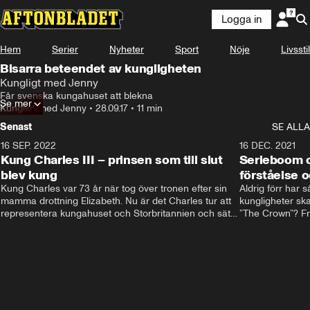
Logga in
Hem
Serier
Nyheter
Sport
Nöje
Livsstil
Bisarra beteendet av kungligheten
Kungligt med Jenny
Får svenska kungahuset att blekna
Se mer
Kungligt med Jenny
•
28.09.17
•
11 min
Senast
SE ALLA
16 SEP. 2022
3:40
16 DEC. 2021
Kung Charles III – prinsen som till slut
Serieboom o
blev kung
förståelse o
Kung Charles var 73 år när tog över tronen efter sin 
Aldrig förr har 
mamma drottning Elizabeth. Nu är det Charles tur att 
kungligheter ska
representera kungahuset och Storbritannien och sätta 
”The Crown”? Frå
sin egen prägel på den kungliga rollen.
Storbritannien. 
förståelse och h
kungahuset komm
kungaserier är 