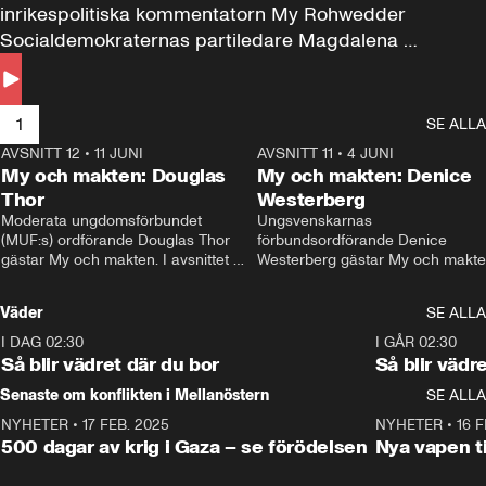
inrikespolitiska kommentatorn My Rohwedder 
Socialdemokraternas partiledare Magdalena 
Andersson till svars.
1
SE ALLA
AVSNITT 12
•
11 JUNI
26:27
AVSNITT 11
•
4 JUNI
2
My och makten: Douglas
My och makten: Denice
Thor
Westerberg
Moderata ungdomsförbundet 
Ungsvenskarnas 
(MUF:s) ordförande Douglas Thor 
förbundsordförande Denice 
gästar My och makten. I avsnittet 
Westerberg gästar My och makten.
diskuteras tonårsutvisningarna och 
avsnittet diskuteras migrationsfrå
hur Moderaterna ska locka väljare till 
och hur SD ska locka kvinnliga 
Väder
SE ALLA
valet i höst. 
väljare. 
I DAG 02:30
1:06
I GÅR 02:30
Så blir vädret där du bor
Så blir vädr
Senaste om konflikten i Mellanöstern
SE ALLA
NYHETER
•
17 FEB. 2025
0:45
NYHETER
•
16 F
500 dagar av krig i Gaza – se förödelsen
Nya vapen ti