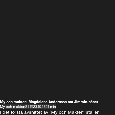
My och makten: Magdalena Andersson om Jimmie-hånet
My och makten
S1 E1
23.10.25
21 min
I det första avsnittet av ”My och Makten” ställer 