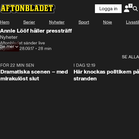
Logga in
Hem
Serier
Nyheter
Sport
Nöje
Livsstil
Annie Lööf håller pressträff
Nyheter
Aftonbladet sänder live
Se mer
Nyheter
•
28.09.17
•
28 min
SE ALLA
FÖR 22 MIN SEN
0:42
I DAG 12:19
Dramatiska scenen – med
Här knockas politikern p
mirakulöst slut
stranden