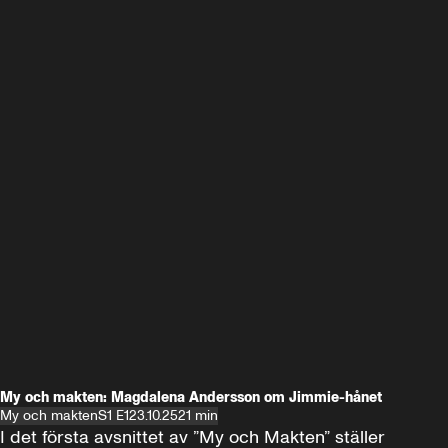
My och makten: Magdalena Andersson om Jimmie-hånet
My och makten
S1 E1
23.10.25
21 min
I det första avsnittet av ”My och Makten” ställer 