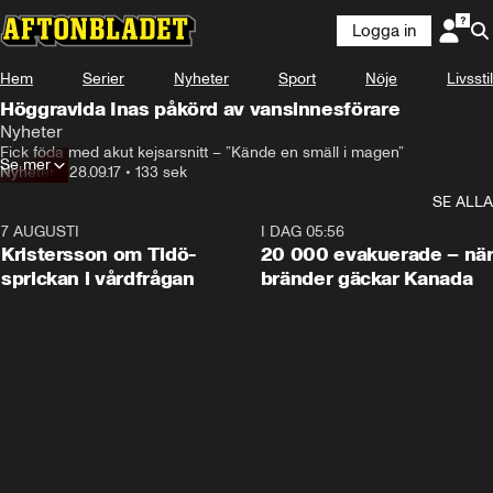
Logga in
Hem
Serier
Nyheter
Sport
Nöje
Livsstil
Höggravida Inas påkörd av vansinnesförare
Nyheter
Fick föda med akut kejsarsnitt – ”Kände en smäll i magen”
Se mer
Nyheter
•
28.09.17
•
133 sek
SE ALLA
7 AUGUSTI
0:42
I DAG 05:56
Kristersson om Tidö-
20 000 evakuerade – nä
sprickan i vårdfrågan
bränder gäckar Kanada