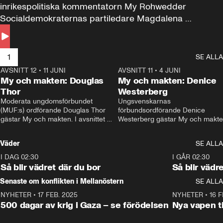
inrikespolitiska kommentatorn My Rohwedder 
Socialdemokraternas partiledare Magdalena 
Andersson till svars.
1
SE ALLA
AVSNITT 12
•
11 JUNI
26:27
AVSNITT 11
•
4 JUNI
2
My och makten: Douglas
My och makten: Denice
Thor
Westerberg
Moderata ungdomsförbundet 
Ungsvenskarnas 
(MUF:s) ordförande Douglas Thor 
förbundsordförande Denice 
gästar My och makten. I avsnittet 
Westerberg gästar My och makten.
diskuteras tonårsutvisningarna och 
avsnittet diskuteras migrationsfrå
hur Moderaterna ska locka väljare till 
och hur SD ska locka kvinnliga 
Väder
SE ALLA
valet i höst. 
väljare. 
I DAG 02:30
1:06
I GÅR 02:30
Så blir vädret där du bor
Så blir vädr
Senaste om konflikten i Mellanöstern
SE ALLA
NYHETER
•
17 FEB. 2025
0:45
NYHETER
•
16 F
500 dagar av krig i Gaza – se förödelsen
Nya vapen ti