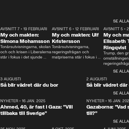
SE ALLA
7
AVSNITT 7
•
19 FEBRUARI
24:30
AVSNITT 6
•
12 FEBRUARI
27:30
AVSNITT 5
•
My och makten:
My och makten: Ulf
My och ma
Simona Mohamsson
Kristersson
Elisabeth
 
Tonårsutvisningarna, skolan 
Tonårsutvisningarna, 
Ringqvist
och och krisen i Liberalerna 
regeringsfrågan och 
Trump, den gr
står i fokus i det sjunde 
matpriserna står i fokus i 
omställningen
avsnittet av ”My och 
det sjätte avsnittet av ”My 
regeringsfråga
makten”. Se när 
och makten”. Se när 
centrum i det 
SE ALLA
Aftonbladets inrikespolitiska 
Aftonbladets inrikespolitiska 
avsnittet av ”
kommentator My 
kommentator My 
6
3 AUGUSTI
1:06
2 AUGUSTI
Makten”. Se nä
Rohwedder ställer 
Rohwedder ställer 
Så blir vädret där du bor
Så blir vädret där
Aftonbladets in
utbildnings- och 
statsminister Ulf Kristersson 
kommentator 
SE ALLA
integrationsminister Simona 
till svars.
Rohwedder stäl
Mohamsson till svars.
Centerpartiets
2
NYHETER
•
16 JAN. 2025
1:01
NYHETER
•
16 JAN. 20
Thand Ring till
Ahmed, 40, är fast i Gaza: ”Vill
Gazaborna: ”Vad s
tillbaka till Sverige”
till?”
SE ALLA