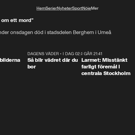
Hem
Serier
Nyheter
Sport
Nöje
Mer
Livsstil
ga om ett mord"
 under onsdagen död i stadsdelen Berghem i Umeå
0:31
DAGENS VÄDER
•
I DAG 02:30
1:06
I GÅR 21:41
0:3
bilderna
Så blir vädret där du
Larmet: Misstänkt
bor
farligt föremål i
centrala Stockholm