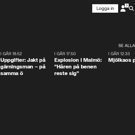
Logga in
SE ALLA
5
I GÅR 18:52
0:33
I GÅR 17:50
1:10
I GÅR 12:33
Uppgifter: Jakt på
Explosion i Malmö:
Mjölkaos p
gärningsman – på
”Håren på benen
samma ö
reste sig”