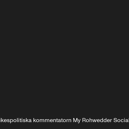
r inrikespolitiska kommentatorn My Rohwedder Soci