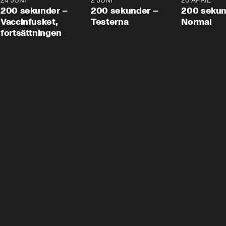
24 JUNI
5:00
2 JUNI
4:23
20 APRIL
200 sekunder –
200 sekunder –
200 sekun
Vaccinfusket,
Testerna
Normal
fortsättningen