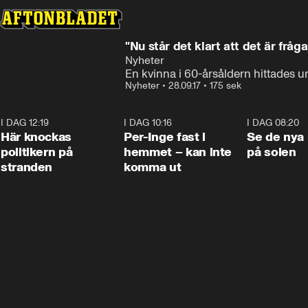
"Nu står det klart att det är frå
Nyheter
En kvinna i 60-årsåldern hittades
Nyheter
•
28.09.17
•
175 sek
I DAG 12:19
0:45
I DAG 10:16
1:26
I DAG 08:20
Här knockas
Per-Inge fast i
Se de nya 
politikern på
hemmet – kan inte
på solen
stranden
komma ut