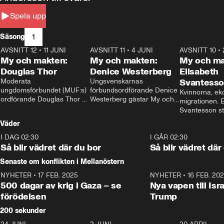
Spela upp
1
Säsong
AVSNITT 12
•
11 JUNI
26:27
AVSNITT 11
•
4 JUNI
23:40
AVSNITT 10
•
My och makten:
My och makten:
My och ma
Douglas Thor
Denice Westerberg
Elisabeth
Moderata 
Ungsvenskarnas 
Svantess
ungdomsförbundet (MUF:s) 
förbundsordförande Denice 
Kvinnorna, ek
ordförande Douglas Thor 
Westerberg gästar My och 
migrationen. E
gästar My och makten. I 
makten. I avsnittet 
Svantesson stäl
avsnittet diskuteras 
diskuteras migrationsfrågan 
när finansmini
Väder
tonårsutvisningarna och hur 
och hur SD ska locka 
Moderaterna ska locka 
kvinnliga väljare. 
I DAG 02:30
1:06
I GÅR 02:30
väljare till valet i höst. 
Så blir vädret där du bor
Så blir vädret där
Senaste om konflikten i Mellanöstern
NYHETER
•
17 FEB. 2025
0:45
NYHETER
•
16 FEB. 20
500 dagar av krig i Gaza – se
Nya vapen till Isr
förödelsen
Trump
200 sekunder