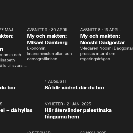
27 MAJ
3:51
AVSNITT 9
•
30 APRIL
24:00
AVSNITT 8
•
16 APRIL
25:1
kten:
My och makten:
My och makten:
Mikael Damberg
Nooshi Dadgostar
on
Ekonomin, 
V-ledaren Nooshi Dadgostar
finansministerrollen och 
pressas internt om 
onomin och 
demografikrisen. 
regeringsfrågan.

lisabeth 
Oppositionen ställs till svars 
I Aftonbladets 
ls till svars 
när Socialdemokraternas 
partiledarutfrågning ”My 
stern gästar 
Mikael Damberg gästar My 
och Makten” sätter hon ner 
My och Makten. 
och Makten. 
foten mot kritikerna:

1:06
4 AUGUSTI
1:0
– Vi ställer upp i val. Ska vi 
 du bor
Så blir vädret där du bor
vara med så sitter vi förstås 
25
1:22
NYHETER
•
21 JAN. 2025
0:5
ael – då hyllas
Här återvänder palestinska
fångarna hem