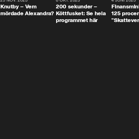
3
25 NOV. 2025
31:05
8 OKT. 2025
4:29
4 JUNI 2025
Knutby – Vem
200 sekunder –
Finansmin
mördade Alexandra?
Köttfusket: Se hela
125 procent
programmet här
"Skattever
viktig uppg