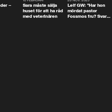
4:24
10 FEBRUARI
4:13
26 NOV. 2025
8:1
der –
Sara måste sälja
Leif GW: ”Har hon
huset för att ha råd
mördat pastor
med veterinären
Fossmos fru? Svar
nej.”