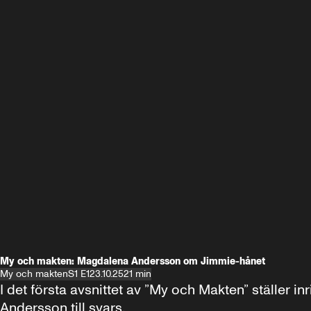
My och makten: Magdalena Andersson om Jimmie-hånet
My och makten
S1 E1
23.10.25
21 min
I det första avsnittet av ”My och Makten” ställe
Andersson till svars.