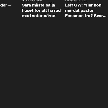
4:24
10 FEBRUARI
4:13
26 NOV. 2025
8:1
der –
Sara måste sälja
Leif GW: ”Har hon
huset för att ha råd
mördat pastor
med veterinären
Fossmos fru? Svar
nej.”