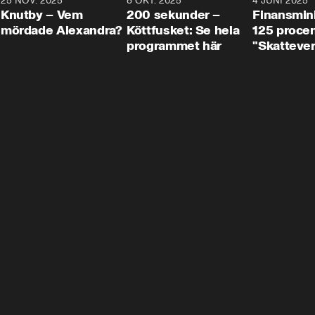
3
25 NOV. 2025
31:05
8 OKT. 2025
4:29
4 JUNI 2025
Knutby – Vem
200 sekunder –
Finansmin
mördade Alexandra?
Köttfusket: Se hela
125 procent
programmet här
"Skattever
viktig uppg