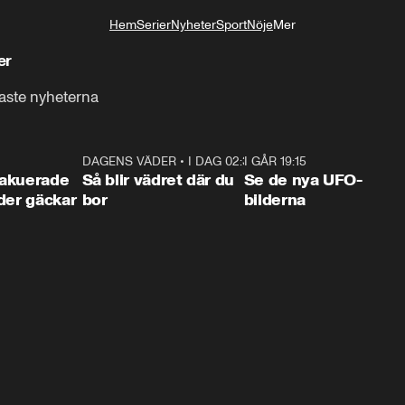
Hem
Serier
Nyheter
Sport
Nöje
Mer
Livsstil
er
aste nyheterna
0:38
DAGENS VÄDER
•
I DAG 02:30
1:06
I GÅR 19:15
0:3
akuerade
Så blir vädret där du
Se de nya UFO-
der gäckar
bor
bilderna