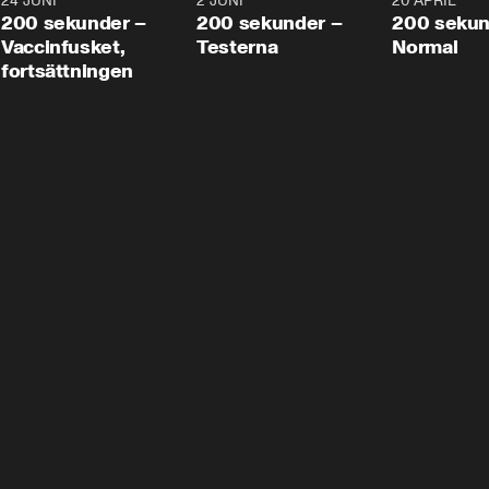
24 JUNI
5:00
2 JUNI
4:23
20 APRIL
200 sekunder –
200 sekunder –
200 sekun
Vaccinfusket,
Testerna
Normal
fortsättningen