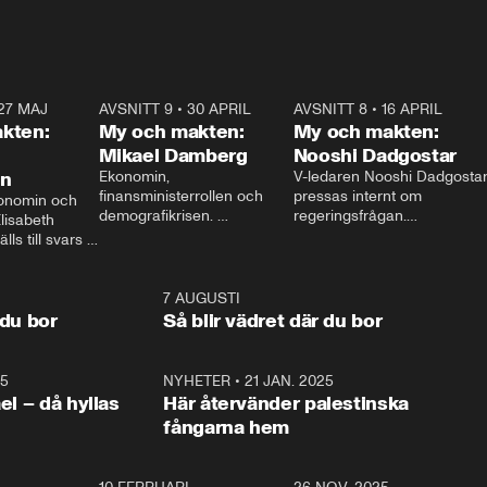
27 MAJ
3:51
AVSNITT 9
•
30 APRIL
24:00
AVSNITT 8
•
16 APRIL
25:1
kten:
My och makten:
My och makten:
Mikael Damberg
Nooshi Dadgostar
on
Ekonomin, 
V-ledaren Nooshi Dadgostar
finansministerrollen och 
pressas internt om 
onomin och 
demografikrisen. 
regeringsfrågan.

lisabeth 
Oppositionen ställs till svars 
I Aftonbladets 
ls till svars 
när Socialdemokraternas 
partiledarutfrågning ”My 
stern gästar 
Mikael Damberg gästar My 
och Makten” sätter hon ner 
My och Makten. 
och Makten. 
foten mot kritikerna:

1:06
7 AUGUSTI
1:0
– Vi ställer upp i val. Ska vi 
 du bor
Så blir vädret där du bor
vara med så sitter vi förstås 
25
1:22
NYHETER
•
21 JAN. 2025
0:5
ael – då hyllas
Här återvänder palestinska
fångarna hem