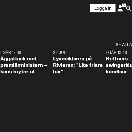
Logga in
SE ALLA
6
I GÅR 17:08
0:37
23 JULI
2:02
I GÅR 13:46
Äggattack mot
Lyxmäklaren på
Heffners
premiärministern –
Rivieran: "Lite friare
swingerklu
kaos bryter ut
här"
kändisar