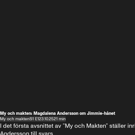
My och makten: Magdalena Andersson om Jimmie-hånet
My och makten
S1 E1
23.10.25
21 min
I det första avsnittet av ”My och Makten” ställe
Andersson till svars.