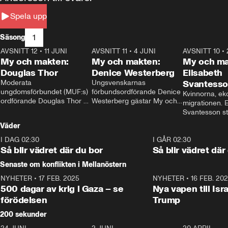
Spela upp
1
Säsong
AVSNITT 12
•
11 JUNI
26:27
AVSNITT 11
•
4 JUNI
23:40
AVSNITT 10
•
My och makten:
My och makten:
My och ma
Douglas Thor
Denice Westerberg
Elisabeth
Moderata 
Ungsvenskarnas 
Svantess
ungdomsförbundet (MUF:s) 
förbundsordförande Denice 
Kvinnorna, ek
ordförande Douglas Thor 
Westerberg gästar My och 
migrationen. E
gästar My och makten. I 
makten. I avsnittet 
Svantesson stäl
avsnittet diskuteras 
diskuteras migrationsfrågan 
när finansmini
Väder
tonårsutvisningarna och hur 
och hur SD ska locka 
Moderaterna ska locka 
kvinnliga väljare. 
I DAG 02:30
1:06
I GÅR 02:30
väljare till valet i höst. 
Så blir vädret där du bor
Så blir vädret där
Senaste om konflikten i Mellanöstern
NYHETER
•
17 FEB. 2025
0:45
NYHETER
•
16 FEB. 20
500 dagar av krig i Gaza – se
Nya vapen till Isr
förödelsen
Trump
200 sekunder