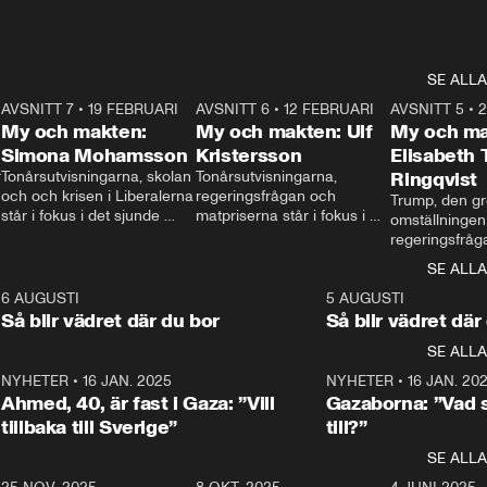
SE ALLA
7
AVSNITT 7
•
19 FEBRUARI
24:30
AVSNITT 6
•
12 FEBRUARI
27:30
AVSNITT 5
•
My och makten:
My och makten: Ulf
My och ma
Simona Mohamsson
Kristersson
Elisabeth
 
Tonårsutvisningarna, skolan 
Tonårsutvisningarna, 
Ringqvist
och och krisen i Liberalerna 
regeringsfrågan och 
Trump, den gr
står i fokus i det sjunde 
matpriserna står i fokus i 
omställningen
avsnittet av ”My och 
det sjätte avsnittet av ”My 
regeringsfråga
makten”. Se när 
och makten”. Se när 
centrum i det 
SE ALLA
Aftonbladets inrikespolitiska 
Aftonbladets inrikespolitiska 
avsnittet av ”
kommentator My 
kommentator My 
6
6 AUGUSTI
1:06
5 AUGUSTI
Makten”. Se nä
Rohwedder ställer 
Rohwedder ställer 
Så blir vädret där du bor
Så blir vädret där
Aftonbladets in
utbildnings- och 
statsminister Ulf Kristersson 
kommentator 
SE ALLA
integrationsminister Simona 
till svars.
Rohwedder stäl
Mohamsson till svars.
Centerpartiets
2
NYHETER
•
16 JAN. 2025
1:01
NYHETER
•
16 JAN. 20
Thand Ring till
Ahmed, 40, är fast i Gaza: ”Vill
Gazaborna: ”Vad s
tillbaka till Sverige”
till?”
SE ALLA