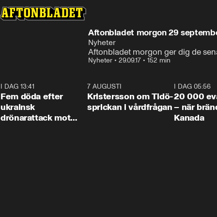
Aftonbladet morgon 29 septemb
Nyheter
Aftonbladet morgon ger dig de sen
Nyheter
•
29.09.17
•
152 min
I DAG 13:41
0:29
7 AUGUSTI
0:42
I DAG 05:56
Fem döda efter
Kristersson om Tidö-
20 000 ev
ukrainsk
sprickan i vårdfrågan
– när brän
drönarattack mot
Kanada
bostadshus