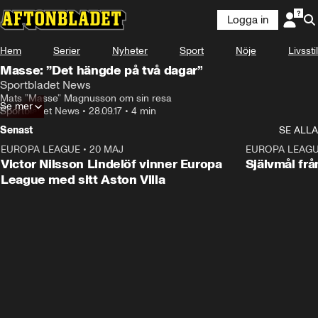
Logga in
Hem
Serier
Nyheter
Sport
Nöje
Livsstil
Masse: ”Det hängde på två dagar”
Sportbladet News
Mats ”Masse” Magnusson om sin resa
Se mer
Sportbladet News
•
28.09.17
•
4 min
Senast
SE ALLA
EUROPA LEAGUE
•
20 MAJ
1:32
EUROPA LEAG
Victor Nilsson Lindelöf vinner Europa
Självmål frå
League med sitt Aston Villa