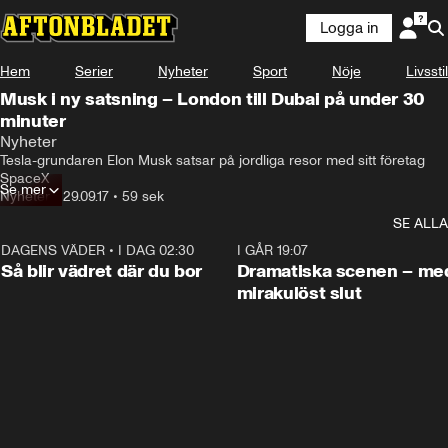
Logga in
Hem
Serier
Nyheter
Sport
Nöje
Livsstil
Musk i ny satsning – London till Dubai på under 30
minuter
Nyheter
Tesla-grundaren Elon Musk satsar på jordliga resor med sitt företag 
SpaceX
Se mer
Nyheter
•
29.09.17
•
59 sek
SE ALLA
DAGENS VÄDER
•
I DAG 02:30
1:06
I GÅR 19:07
Så blir vädret där du bor
Dramatiska scenen – me
mirakulöst slut