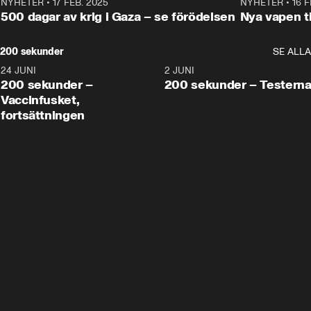
NYHETER
•
17 FEB. 2025
0:45
NYHETER
•
16 F
500 dagar av krig i Gaza – se förödelsen
Nya vapen ti
200 sekunder
SE ALLA
24 JUNI
5:00
2 JUNI
200 sekunder –
200 sekunder – Testern
Vaccinfusket,
fortsättningen