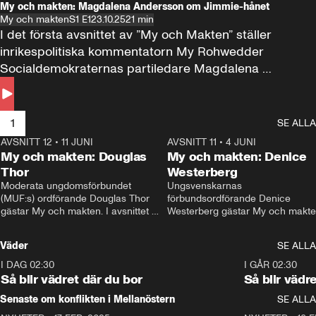
My och makten: Magdalena Andersson om Jimmie-hånet
My och makten
S1 E1
23.10.25
21 min
I det första avsnittet av ”My och Makten” ställer 
inrikespolitiska kommentatorn My Rohwedder 
Socialdemokraternas partiledare Magdalena 
Andersson till svars.
1
SE ALLA
AVSNITT 12
•
11 JUNI
26:27
AVSNITT 11
•
4 JUNI
2
My och makten: Douglas
My och makten: Denice
Thor
Westerberg
Moderata ungdomsförbundet 
Ungsvenskarnas 
(MUF:s) ordförande Douglas Thor 
förbundsordförande Denice 
gästar My och makten. I avsnittet 
Westerberg gästar My och makten.
diskuteras tonårsutvisningarna och 
avsnittet diskuteras migrationsfrå
hur Moderaterna ska locka väljare till 
och hur SD ska locka kvinnliga 
Väder
SE ALLA
valet i höst. 
väljare. 
I DAG 02:30
1:06
I GÅR 02:30
Så blir vädret där du bor
Så blir vädr
Senaste om konflikten i Mellanöstern
SE ALLA