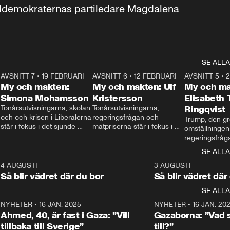
aldemokraternas partiledare Magdalena 
SE ALLA
7
AVSNITT 7
•
19 FEBRUARI
24:30
AVSNITT 6
•
12 FEBRUARI
27:30
AVSNITT 5
•
My och makten:
My och makten: Ulf
My och ma
Simona Mohamsson
Kristersson
Elisabeth
 
Tonårsutvisningarna, skolan 
Tonårsutvisningarna, 
Ringqvist
och och krisen i Liberalerna 
regeringsfrågan och 
Trump, den gr
står i fokus i det sjunde 
matpriserna står i fokus i 
omställningen
avsnittet av ”My och 
det sjätte avsnittet av ”My 
regeringsfråga
makten”. Se när 
och makten”. Se när 
centrum i det 
SE ALLA
Aftonbladets inrikespolitiska 
Aftonbladets inrikespolitiska 
avsnittet av ”
kommentator My 
kommentator My 
6
4 AUGUSTI
1:06
3 AUGUSTI
Makten”. Se nä
Rohwedder ställer 
Rohwedder ställer 
Så blir vädret där du bor
Så blir vädret där
Aftonbladets in
utbildnings- och 
statsminister Ulf Kristersson 
kommentator 
SE ALLA
integrationsminister Simona 
till svars.
Rohwedder stäl
Mohamsson till svars.
Centerpartiets
2
NYHETER
•
16 JAN. 2025
1:01
NYHETER
•
16 JAN. 20
Thand Ring till
Ahmed, 40, är fast i Gaza: ”Vill
Gazaborna: ”Vad s
tillbaka till Sverige”
till?”