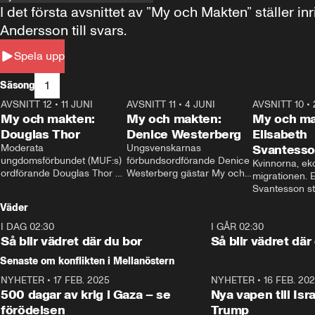
I det första avsnittet av ”My och Makten” ställe
Andersson till svars.
Spela upp
1
Säsong
AVSNITT 12
•
11 JUNI
26:27
AVSNITT 11
•
4 JUNI
23:40
AVSNITT 10
•
My och makten:
My och makten:
My och ma
Douglas Thor
Denice Westerberg
Elisabeth
Moderata 
Ungsvenskarnas 
Svantess
ungdomsförbundet (MUF:s) 
förbundsordförande Denice 
Kvinnorna, ek
ordförande Douglas Thor 
Westerberg gästar My och 
migrationen. E
gästar My och makten. I 
makten. I avsnittet 
Svantesson stäl
avsnittet diskuteras 
diskuteras migrationsfrågan 
när finansmini
Väder
tonårsutvisningarna och hur 
och hur SD ska locka 
Moderaterna ska locka 
kvinnliga väljare. 
I DAG 02:30
1:06
I GÅR 02:30
väljare till valet i höst. 
Så blir vädret där du bor
Så blir vädret där
Senaste om konflikten i Mellanöstern
NYHETER
•
17 FEB. 2025
0:45
NYHETER
•
16 FEB. 20
500 dagar av krig i Gaza – se
Nya vapen till Isr
förödelsen
Trump