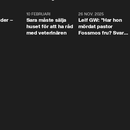
4:24
10 FEBRUARI
4:13
26 NOV. 2025
8:1
der –
Sara måste sälja
Leif GW: ”Har hon
huset för att ha råd
mördat pastor
med veterinären
Fossmos fru? Svar
nej.”