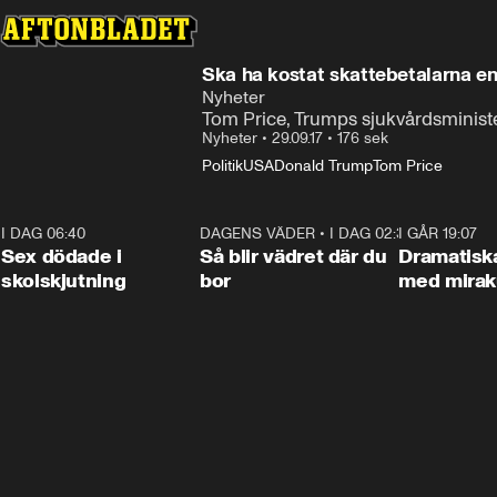
Ska ha kostat skattebetalarna en 
Nyheter
Tom Price, Trumps sjukvårdsministe
Nyheter
•
29.09.17
•
176 sek
Politik
USA
Donald Trump
Tom Price
I DAG 06:40
0:47
DAGENS VÄDER
•
I DAG 02:30
1:06
I GÅR 19:07
Sex dödade i
Så blir vädret där du
Dramatisk
skolskjutning
bor
med miraku