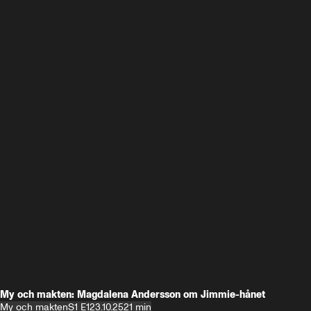
My och makten: Magdalena Andersson om Jimmie-hånet
My och makten
S1 E1
23.10.25
21 min