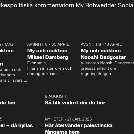
r inrikespolitiska kommentatorn My Rohwedder Soci
27 MAJ
3:51
AVSNITT 9
•
30 APRIL
24:00
AVSNITT 8
•
16 APRIL
25:1
kten:
My och makten:
My och makten:
Mikael Damberg
Nooshi Dadgostar
on
Ekonomin, 
V-ledaren Nooshi Dadgostar
finansministerrollen och 
pressas internt om 
onomin och 
demografikrisen. 
regeringsfrågan.

lisabeth 
Oppositionen ställs till svars 
I Aftonbladets 
ls till svars 
när Socialdemokraternas 
partiledarutfrågning ”My 
stern gästar 
Mikael Damberg gästar My 
och Makten” sätter hon ner 
My och Makten. 
och Makten. 
foten mot kritikerna:

1:06
5 AUGUSTI
1:0
– Vi ställer upp i val. Ska vi 
 du bor
Så blir vädret där du bor
vara med så sitter vi förstås 
25
1:22
NYHETER
•
21 JAN. 2025
0:5
ael – då hyllas
Här återvänder palestinska
fångarna hem