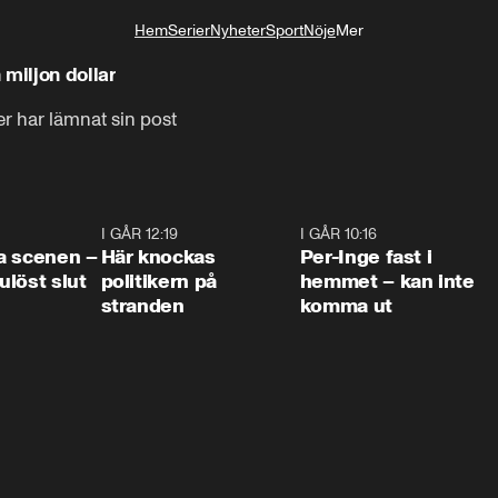
Hem
Serier
Nyheter
Sport
Nöje
Mer
Livsstil
miljon dollar
r har lämnat sin post
0:42
I GÅR 12:19
0:45
I GÅR 10:16
1:2
a scenen –
Här knockas
Per-Inge fast i
löst slut
politikern på
hemmet – kan inte
stranden
komma ut