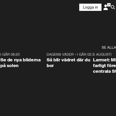
Logga in
SE ALLA
6
I GÅR 08:20
0:31
DAGENS VÄDER
•
I GÅR 02:30
1:06
5 AUGUSTI
Se de nya bilderna
Så blir vädret där du
Larmet: M
på solen
bor
farligt för
centrala 