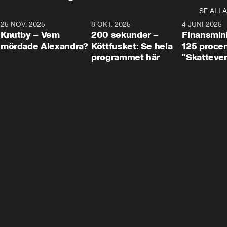
SE ALLA
3
25 NOV. 2025
31:05
8 OKT. 2025
4:29
4 JUNI 2025
Knutby – Vem
200 sekunder –
Finansmin
mördade Alexandra?
Köttfusket: Se hela
125 procent
programmet här
"Skattever
viktig uppg