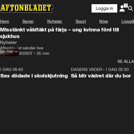
Logga in
Hem
Serier
Nyheter
Sport
Nöje
Livsstil
Misstänkt våldtäkt på färja – ung kvinna förd till
sjukhus
Nyheter
Aftonbladet sänder live
Se mer
Nyheter
•
30.09.17
•
35 min
SE ALLA
I DAG 06:40
0:47
DAGENS VÄDER
•
I DAG 02:30
Sex dödade i skolskjutning
Så blir vädret där du bor