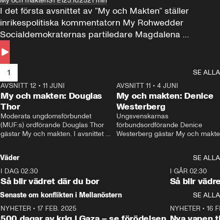
My och makten
S1 E1
23.10.25
21 min
I det första avsnittet av ”My och Makten” ställer 
inrikespolitiska kommentatorn My Rohwedder 
Socialdemokraternas partiledare Magdalena 
Andersson till svars.
1
SE ALLA
AVSNITT 12
•
11 JUNI
26:27
AVSNITT 11
•
4 JUNI
2
My och makten: Douglas
My och makten: Denice
Thor
Westerberg
Moderata ungdomsförbundet 
Ungsvenskarnas 
(MUF:s) ordförande Douglas Thor 
förbundsordförande Denice 
gästar My och makten. I avsnittet 
Westerberg gästar My och makten.
diskuteras tonårsutvisningarna och 
avsnittet diskuteras migrationsfrå
hur Moderaterna ska locka väljare till 
och hur SD ska locka kvinnliga 
Väder
SE ALLA
valet i höst. 
väljare. 
I DAG 02:30
1:06
I GÅR 02:30
Så blir vädret där du bor
Så blir vädr
Senaste om konflikten i Mellanöstern
SE ALLA
NYHETER
•
17 FEB. 2025
0:45
NYHETER
•
16 F
500 dagar av krig i Gaza – se förödelsen
Nya vapen ti