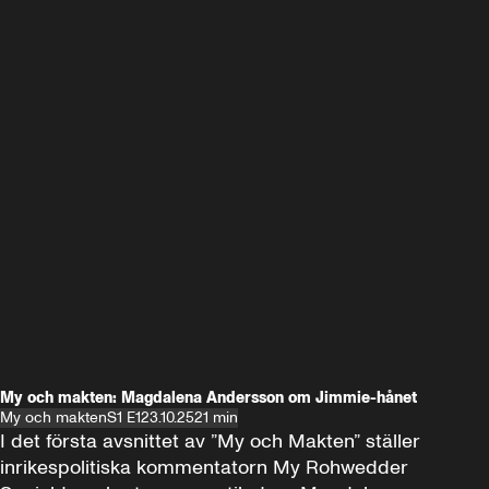
My och makten: Magdalena Andersson om Jimmie-hånet
My och makten
S1 E1
23.10.25
21 min
I det första avsnittet av ”My och Makten” ställer 
inrikespolitiska kommentatorn My Rohwedder 