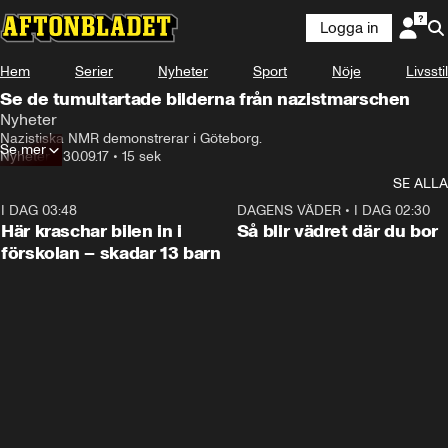
Logga in
Hem
Serier
Nyheter
Sport
Nöje
Livsstil
Se de tumultartade bilderna från nazistmarschen
Nyheter
Nazistiska NMR demonstrerar i Göteborg.
Se mer
Nyheter
•
30.09.17
•
15 sek
SE ALLA
I DAG 03:48
0:29
DAGENS VÄDER
•
I DAG 02:30
Här kraschar bilen in i
Så blir vädret där du bor
förskolan – skadar 13 barn