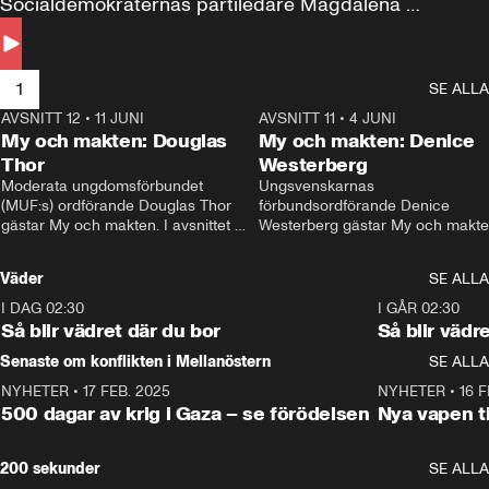
Socialdemokraternas partiledare Magdalena 
Andersson till svars.
1
SE ALLA
AVSNITT 12
•
11 JUNI
26:27
AVSNITT 11
•
4 JUNI
2
My och makten: Douglas
My och makten: Denice
Thor
Westerberg
Moderata ungdomsförbundet 
Ungsvenskarnas 
(MUF:s) ordförande Douglas Thor 
förbundsordförande Denice 
gästar My och makten. I avsnittet 
Westerberg gästar My och makten.
diskuteras tonårsutvisningarna och 
avsnittet diskuteras migrationsfrå
hur Moderaterna ska locka väljare till 
och hur SD ska locka kvinnliga 
Väder
SE ALLA
valet i höst. 
väljare. 
I DAG 02:30
1:06
I GÅR 02:30
Så blir vädret där du bor
Så blir vädr
Senaste om konflikten i Mellanöstern
SE ALLA
NYHETER
•
17 FEB. 2025
0:45
NYHETER
•
16 F
500 dagar av krig i Gaza – se förödelsen
Nya vapen ti
200 sekunder
SE ALLA