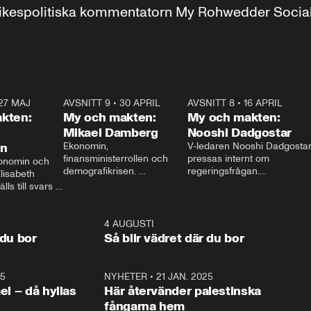
r inrikespolitiska kommentatorn My Rohwedder Soci
27 MAJ
3:51
AVSNITT 9
•
30 APRIL
24:00
AVSNITT 8
•
16 APRIL
25:1
kten:
My och makten:
My och makten:
Mikael Damberg
Nooshi Dadgostar
on
Ekonomin, 
V-ledaren Nooshi Dadgostar
finansministerrollen och 
pressas internt om 
onomin och 
demografikrisen. 
regeringsfrågan.

lisabeth 
Oppositionen ställs till svars 
I Aftonbladets 
ls till svars 
när Socialdemokraternas 
partiledarutfrågning ”My 
stern gästar 
Mikael Damberg gästar My 
och Makten” sätter hon ner 
My och Makten. 
och Makten. 
foten mot kritikerna:

1:06
4 AUGUSTI
1:0
– Vi ställer upp i val. Ska vi 
 du bor
Så blir vädret där du bor
vara med så sitter vi förstås 
25
1:22
NYHETER
•
21 JAN. 2025
0:5
ael – då hyllas
Här återvänder palestinska
fångarna hem