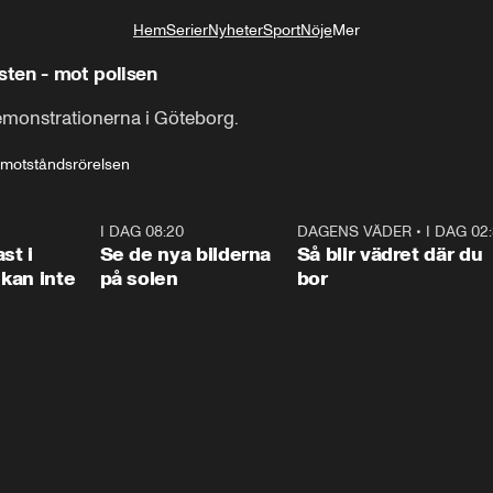
Hem
Serier
Nyheter
Sport
Nöje
Mer
Livsstil
ten - mot polisen
emonstrationerna i Göteborg.
motståndsrörelsen
1:26
I DAG 08:20
0:31
DAGENS VÄDER
•
I DAG 02
1:0
st i
Se de nya bilderna
Så blir vädret där du
kan inte
på solen
bor