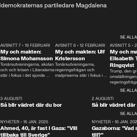
aldemokraternas partiledare Magdalena 
SE ALLA
7
AVSNITT 7
•
19 FEBRUARI
24:30
AVSNITT 6
•
12 FEBRUARI
27:30
AVSNITT 5
•
My och makten:
My och makten: Ulf
My och ma
Simona Mohamsson
Kristersson
Elisabeth
 
Tonårsutvisningarna, skolan 
Tonårsutvisningarna, 
Ringqvist
och och krisen i Liberalerna 
regeringsfrågan och 
Trump, den gr
står i fokus i det sjunde 
matpriserna står i fokus i 
omställningen
avsnittet av ”My och 
det sjätte avsnittet av ”My 
regeringsfråga
makten”. Se när 
och makten”. Se när 
centrum i det 
SE ALLA
Aftonbladets inrikespolitiska 
Aftonbladets inrikespolitiska 
avsnittet av ”
kommentator My 
kommentator My 
6
3 AUGUSTI
1:06
2 AUGUSTI
Makten”. Se nä
Rohwedder ställer 
Rohwedder ställer 
Så blir vädret där du bor
Så blir vädret där
Aftonbladets in
utbildnings- och 
statsminister Ulf Kristersson 
kommentator 
SE ALLA
integrationsminister Simona 
till svars.
Rohwedder stäl
Mohamsson till svars.
Centerpartiets
2
NYHETER
•
16 JAN. 2025
1:01
NYHETER
•
16 JAN. 20
Thand Ring till
Ahmed, 40, är fast i Gaza: ”Vill
Gazaborna: ”Vad s
tillbaka till Sverige”
till?”