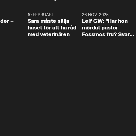
4:24
10 FEBRUARI
4:13
26 NOV. 2025
8:1
der –
Sara måste sälja
Leif GW: ”Har hon
huset för att ha råd
mördat pastor
med veterinären
Fossmos fru? Svar
nej.”