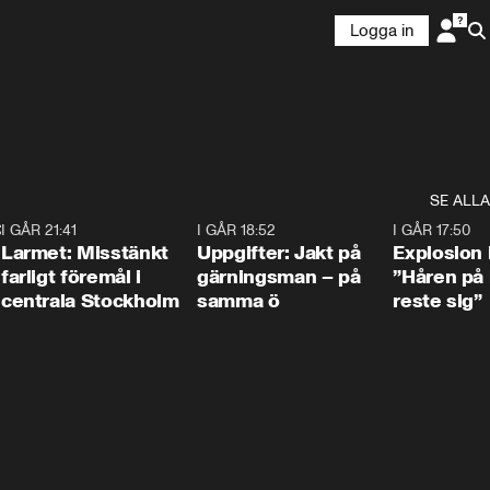
Logga in
SE ALLA
:30
6
I GÅR 21:41
0:35
I GÅR 18:52
0:33
I GÅR 17:50
Larmet: Misstänkt
Uppgifter: Jakt på
Explosion 
farligt föremål i
gärningsman – på
”Håren på
centrala Stockholm
samma ö
reste sig”