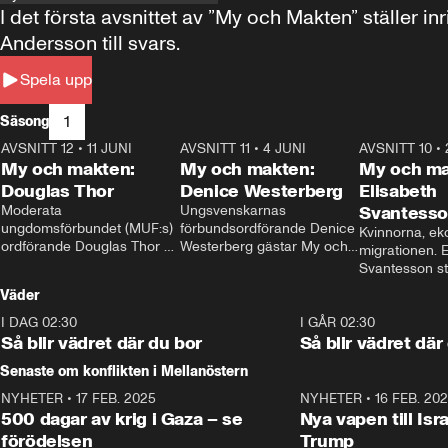
I det första avsnittet av ”My och Makten” ställe
Andersson till svars.
Spela upp
1
Säsong
AVSNITT 12
•
11 JUNI
26:27
AVSNITT 11
•
4 JUNI
23:40
AVSNITT 10
•
My och makten:
My och makten:
My och ma
Douglas Thor
Denice Westerberg
Elisabeth
Moderata 
Ungsvenskarnas 
Svantess
ungdomsförbundet (MUF:s) 
förbundsordförande Denice 
Kvinnorna, ek
ordförande Douglas Thor 
Westerberg gästar My och 
migrationen. E
gästar My och makten. I 
makten. I avsnittet 
Svantesson stäl
avsnittet diskuteras 
diskuteras migrationsfrågan 
när finansmini
Väder
tonårsutvisningarna och hur 
och hur SD ska locka 
Moderaterna ska locka 
kvinnliga väljare. 
I DAG 02:30
1:06
I GÅR 02:30
väljare till valet i höst. 
Så blir vädret där du bor
Så blir vädret där
Senaste om konflikten i Mellanöstern
NYHETER
•
17 FEB. 2025
0:45
NYHETER
•
16 FEB. 20
500 dagar av krig i Gaza – se
Nya vapen till Isr
förödelsen
Trump