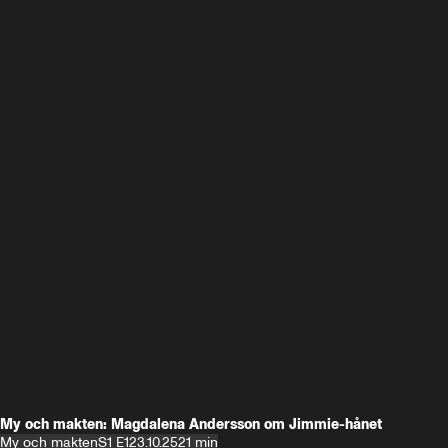
My och makten: Magdalena Andersson om Jimmie-hånet
My och makten
S1 E1
23.10.25
21 min