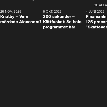
SE ALLA
3
25 NOV. 2025
31:05
8 OKT. 2025
4:29
4 JUNI 2025
Knutby – Vem
200 sekunder –
Finansmin
mördade Alexandra?
Köttfusket: Se hela
125 procent
programmet här
"Skattever
viktig uppg