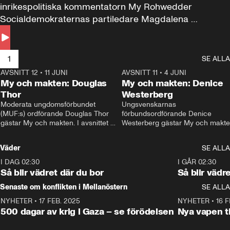
inrikespolitiska kommentatorn My Rohwedder 
Socialdemokraternas partiledare Magdalena 
Andersson till svars.
1
SE ALLA
AVSNITT 12
•
11 JUNI
26:27
AVSNITT 11
•
4 JUNI
2
My och makten: Douglas
My och makten: Denice
Thor
Westerberg
Moderata ungdomsförbundet 
Ungsvenskarnas 
(MUF:s) ordförande Douglas Thor 
förbundsordförande Denice 
gästar My och makten. I avsnittet 
Westerberg gästar My och makten.
diskuteras tonårsutvisningarna och 
avsnittet diskuteras migrationsfrå
hur Moderaterna ska locka väljare till 
och hur SD ska locka kvinnliga 
Väder
SE ALLA
valet i höst. 
väljare. 
I DAG 02:30
1:06
I GÅR 02:30
Så blir vädret där du bor
Så blir vädr
Senaste om konflikten i Mellanöstern
SE ALLA
NYHETER
•
17 FEB. 2025
0:45
NYHETER
•
16 F
500 dagar av krig i Gaza – se förödelsen
Nya vapen ti