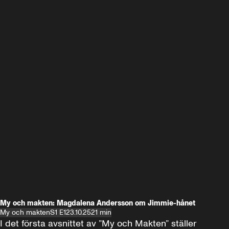
My och makten: Magdalena Andersson om Jimmie-hånet
My och makten
S1 E1
23.10.25
21 min
I det första avsnittet av ”My och Makten” ställer 