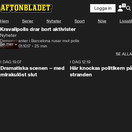
Logga in
Hem
Serier
Nyheter
Sport
Nöje
Livsstil
Kravallpolis drar bort aktivister
Nyheter
Demonstranter i Barcelona rusar mot polis
Se mer
Nyheter
•
01.10.17
•
25 min
SE ALLA
I DAG 19:07
0:42
I DAG 12:19
Dramatiska scenen – med
Här knockas politikern p
mirakulöst slut
stranden