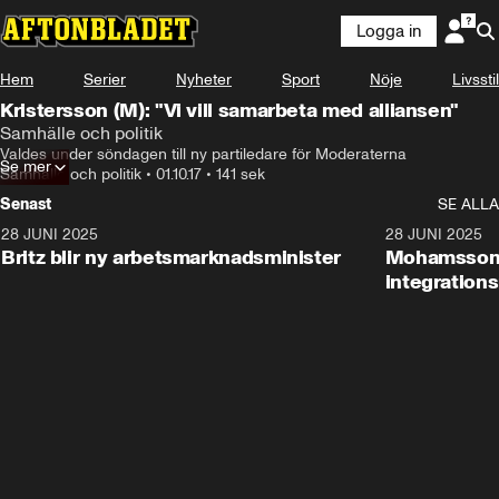
Logga in
Hem
Serier
Nyheter
Sport
Nöje
Livsstil
Kristersson (M): "Vi vill samarbeta med alliansen"
Samhälle och politik
Valdes under söndagen till ny partiledare för Moderaterna
Se mer
Samhälle och politik
•
01.10.17
•
141 sek
Senast
SE ALLA
28 JUNI 2025
1:48
28 JUNI 2025
Britz blir ny arbetsmarknadsminister
Mohamsson b
integration