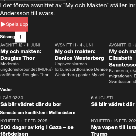
I det första avsnittet av ”My och Makten” ställe
Andersson till svars.
Spela upp
1
Säsong
AVSNITT 12
•
11 JUNI
26:27
AVSNITT 11
•
4 JUNI
23:40
AVSNITT 10
•
My och makten:
My och makten:
My och ma
Douglas Thor
Denice Westerberg
Elisabeth
Moderata 
Ungsvenskarnas 
Svantess
ungdomsförbundet (MUF:s) 
förbundsordförande Denice 
Kvinnorna, ek
ordförande Douglas Thor 
Westerberg gästar My och 
migrationen. E
gästar My och makten. I 
makten. I avsnittet 
Svantesson stäl
avsnittet diskuteras 
diskuteras migrationsfrågan 
när finansmini
Väder
tonårsutvisningarna och hur 
och hur SD ska locka 
Moderaterna ska locka 
kvinnliga väljare. 
I GÅR 02:30
1:06
6 AUGUSTI
väljare till valet i höst. 
Så blir vädret där du bor
Så blir vädret där
Senaste om konflikten i Mellanöstern
NYHETER
•
17 FEB. 2025
0:45
NYHETER
•
16 FEB. 20
500 dagar av krig i Gaza – se
Nya vapen till Isr
förödelsen
Trump