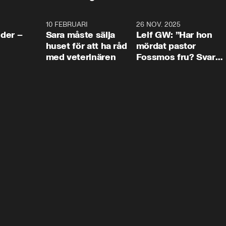
4:24
10 FEBRUARI
4:13
26 NOV. 2025
8:1
der –
Sara måste sälja
Leif GW: ”Har hon
huset för att ha råd
mördat pastor
med veterinären
Fossmos fru? Svar
nej.”