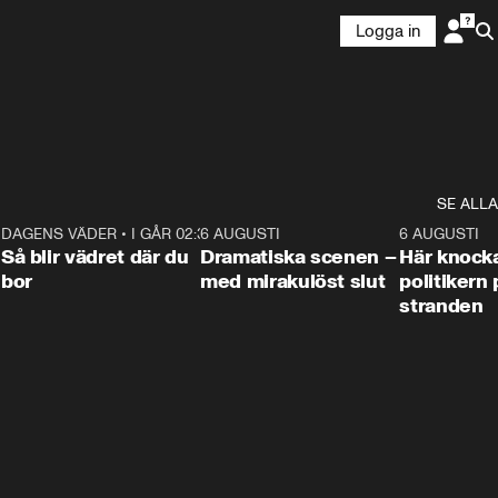
Logga in
SE ALLA
7
DAGENS VÄDER
•
I GÅR 02:30
1:06
6 AUGUSTI
0:42
6 AUGUSTI
Så blir vädret där du
Dramatiska scenen –
Här knock
bor
med mirakulöst slut
politikern 
stranden