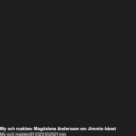
My och makten: Magdalena Andersson om Jimmie-hånet
My och makten
S1 E1
23.10.25
21 min