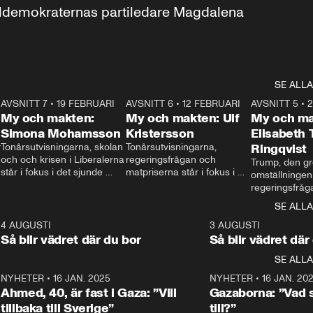
aldemokraternas partiledare Magdalena 
SE ALLA
7
AVSNITT 7
•
19 FEBRUARI
24:30
AVSNITT 6
•
12 FEBRUARI
27:30
AVSNITT 5
•
My och makten:
My och makten: Ulf
My och ma
Simona Mohamsson
Kristersson
Elisabeth
 
Tonårsutvisningarna, skolan 
Tonårsutvisningarna, 
Ringqvist
och och krisen i Liberalerna 
regeringsfrågan och 
Trump, den gr
står i fokus i det sjunde 
matpriserna står i fokus i 
omställningen
avsnittet av ”My och 
det sjätte avsnittet av ”My 
regeringsfråga
makten”. Se när 
och makten”. Se när 
centrum i det 
SE ALLA
Aftonbladets inrikespolitiska 
Aftonbladets inrikespolitiska 
avsnittet av ”
kommentator My 
kommentator My 
6
4 AUGUSTI
1:06
3 AUGUSTI
Makten”. Se nä
Rohwedder ställer 
Rohwedder ställer 
Så blir vädret där du bor
Så blir vädret där
Aftonbladets in
utbildnings- och 
statsminister Ulf Kristersson 
kommentator 
SE ALLA
integrationsminister Simona 
till svars.
Rohwedder stäl
Mohamsson till svars.
Centerpartiets
2
NYHETER
•
16 JAN. 2025
1:01
NYHETER
•
16 JAN. 20
Thand Ring till
Ahmed, 40, är fast i Gaza: ”Vill
Gazaborna: ”Vad s
tillbaka till Sverige”
till?”