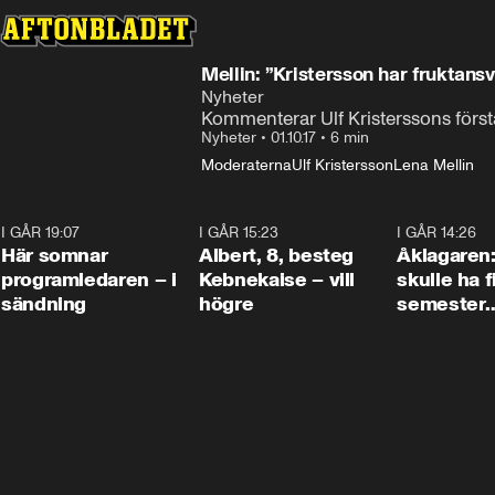
Mellin: ”Kristersson har fruktansvä
Nyheter
Kommenterar Ulf Kristerssons först
Nyheter
•
01.10.17
•
6 min
Moderaterna
Ulf Kristersson
Lena Mellin
I GÅR 19:07
0:45
I GÅR 15:23
0:54
I GÅR 14:26
Här somnar
Albert, 8, besteg
Åklagaren
programledaren – i
Kebnekaise – vill
skulle ha f
sändning
högre
semester
tillsamma