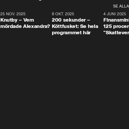
SE ALLA
3
25 NOV. 2025
31:05
8 OKT. 2025
4:29
4 JUNI 2025
Knutby – Vem
200 sekunder –
Finansmin
mördade Alexandra?
Köttfusket: Se hela
125 procent
programmet här
"Skattever
viktig uppg