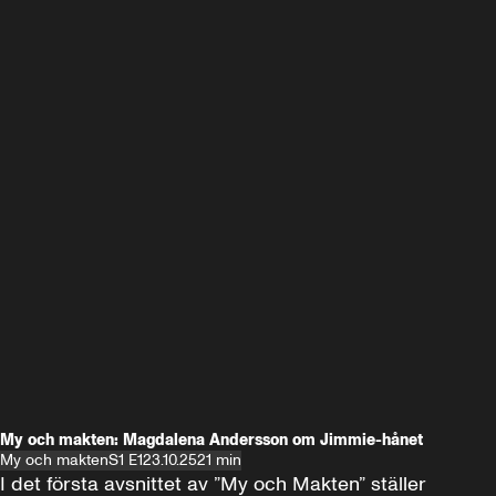
My och makten: Magdalena Andersson om Jimmie-hånet
My och makten
S1 E1
23.10.25
21 min
I det första avsnittet av ”My och Makten” ställer 