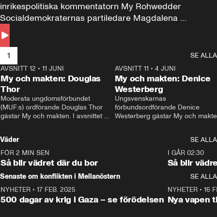
inrikespolitiska kommentatorn My Rohwedder 
Socialdemokraternas partiledare Magdalena 
Andersson till svars.
1
SE ALLA
AVSNITT 12
•
11 JUNI
26:27
AVSNITT 11
•
4 JUNI
2
My och makten: Douglas
My och makten: Denice
Thor
Westerberg
Moderata ungdomsförbundet 
Ungsvenskarnas 
(MUF:s) ordförande Douglas Thor 
förbundsordförande Denice 
gästar My och makten. I avsnittet 
Westerberg gästar My och makten.
diskuteras tonårsutvisningarna och 
avsnittet diskuteras migrationsfrå
hur Moderaterna ska locka väljare till 
och hur SD ska locka kvinnliga 
Väder
SE ALLA
valet i höst. 
väljare. 
FÖR 2 MIN SEN
1:06
I GÅR 02:30
Så blir vädret där du bor
Så blir vädr
Senaste om konflikten i Mellanöstern
SE ALLA
NYHETER
•
17 FEB. 2025
0:45
NYHETER
•
16 F
500 dagar av krig i Gaza – se förödelsen
Nya vapen ti