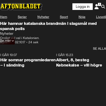
Logga in
Hem
Serier
Nyheter
Sport
Nöje
Livsstil
Här hamnar katalanska brandmän i slagsmål med
spansk polis
Nyheter
Oroligt vid val i Katalonien.
Se mer
Nyheter
•
02.10.17
•
24 sek
SE ALLA
I GÅR 19:07
0:45
I GÅR 15:23
Här somnar programledaren
Albert, 8, besteg
– i sändning
Kebnekaise – vill högre