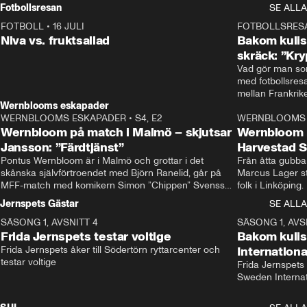
Rydström tar över
Fotbollsresan
SE ALLA
FOTBOLL
•
16 JULI
0:44
FOTBOLLSRES
Niva vs. fruktsallad
Bakom kulis
skräck: ”Kry
Vad gör man som
med fotbollsres
Wernblooms eskapader
WERNBLOOMS ESKAPADER
•
S4, E2
38:23
WERNBLOOMS 
Wernbloom på match i Malmö – skjutsar
Wernbloom 
Jansson: ”Färdtjänst”
Harvestad 
Pontus Wernbloom är i Malmö och grottar i det 
Från åtta gubbar 
skånska självförtroendet med Björn Ranelid, går på 
Marcus Lager sta
MFF-match med komikern Simon ”Chippen” Svensson 
folk i Linköping
och hjälper skadade stjärnbacken Pontus Jansson 
och Wernbloom kl
Jernspets Gästar
SE ALLA
hem. 
SÄSONG 1, AVSNITT 4
13:37
SÄSONG 1, AVS
Frida Jernspets testar voltige
Bakom kuli
Frida Jernspets åker till Södertörn ryttarcenter och 
Internation
testar voltige
Frida Jernspets 
Sweden Interna