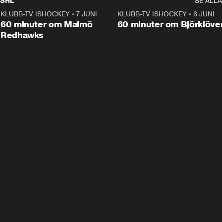
SHL
SE ALLA
KLUBB-TV ISHOCKEY
•
7 JUNI
1:02:53
KLUBB-TV ISHOCKEY
•
6 JUNI
1:0
Plus
60 minuter om Malmö
60 minuter om Björklöve
Redhawks