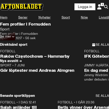
Logga in
Hem
Serier
Nyheter
Sport
Nöje
Livsstil
Fem profiler i Fornudden
Sport
Fem profiler i Fornudden
Se mer
Sport
•
02.10.17
•
56 sek
Direktsänd sport
SE ALLA
FOTBOLL
FOTBOLL
LIVE
Plus
Plus
Raków Częstochowa – Hammarby
IFK Götebor
Nya avsnitt →
SPORT
•
7 JUNI
16:36
JIMMY HJÄRTA
Gör löptester med Andreas Almgren
En dag med 
Jimmy Wixtröm 
under debuten i
Senaste sportklippen
SE ALLA
FOTBOLL
•
I DAG 12:41
0:42
FOTBOLL
•
I GÅR 20:36
Salah anländer till
Betis vinner över Arsena