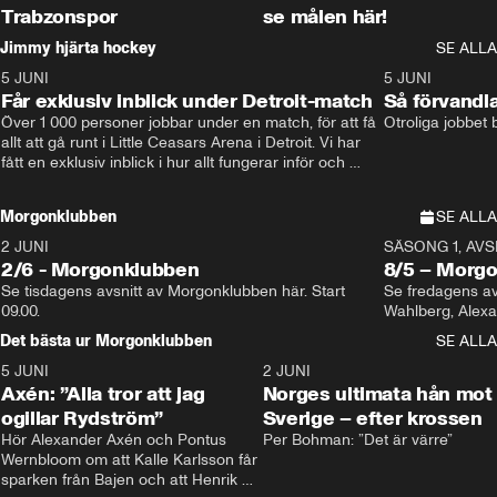
Trabzonspor
se målen här!
Jimmy hjärta hockey
SE ALLA
5 JUNI
11:14
5 JUNI
Får exklusiv inblick under Detroit-match
Så förvandl
Över 1 000 personer jobbar under en match, för att få 
Otroliga jobbet
allt att gå runt i Little Ceasars Arena i Detroit. Vi har 
fått en exklusiv inblick i hur allt fungerar inför och 
under match i världens bästa hockeyliga
Morgonklubben
SE ALLA
2 JUNI
SÄSONG 1, AVSN
2/6 - Morgonklubben
8/5 – Morg
Se tisdagens avsnitt av Morgonklubben här. Start 
Se fredagens av
09.00. 
Det bästa ur Morgonklubben
SE ALLA
5 JUNI
0:44
2 JUNI
Axén: ”Alla tror att jag
Norges ultimata hån mot
ogillar Rydström”
Sverige – efter krossen
Hör Alexander Axén och Pontus 
Per Bohman: ”Det är värre”
Wernbloom om att Kalle Karlsson får 
sparken från Bajen och att Henrik 