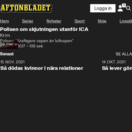
Logga in
Hem
Serier
Nyheter
Sport
Nöje
Livsstil
Polisen om skjutningen utanför ICA
Krim
Polisen: "Kraftigare vapen än luftvapen"
Se mer
Krim
•
02.10.17
•
109 sek
Senast
SE ALLA
15 NOV. 2021
3:28
14 OKT. 2021
Så dödas kvinnor i nära relationer
Så lever gö